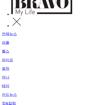
전체뉴스
피플
헬스
라이프
컬처
머니
테마
카드뉴스
컷&칼럼