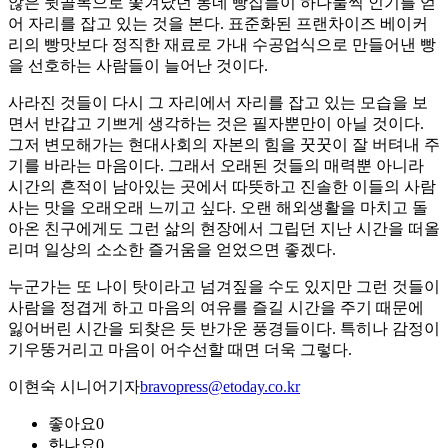
않은 뒷골목으로 쫓겨났던 동네 빵집들이 하나둘씩 인기를 얻
어 자리를 잡고 있는 것을 본다. 표준화된 프랜차이즈 베이커
리의 빵맛보다 정직한 재료로 가내 수공업식으로 만들어낸 빵
을 선호하는 사람들이 늘어난 것이다.
사라진 것들이 다시 그 자리에서 자리를 잡고 있는 모습을 보
면서 반갑고 기쁘게 생각하는 것은 필자뿐만이 아닐 것이다.
그저 변모해가는 현대사회의 자본의 힘을 꿋꿋이 잘 버텨내 주
기를 바라는 마음이다. 그래서 오래된 것들의 매력뿐 아니라
시간의 흔적이 남아있는 곳에서 따뜻하고 진솔한 이들의 사람
사는 맛을 오래오래 느끼고 싶다. 오랜 해외생활을 마치고 돌
아온 친구에게도 그런 삶의 현장에서 그립던 지난 시간을 떠올
리며 일상의 소소한 즐거움을 얻었으면 좋겠다.
누군가는 또 나이 탓이라고 넘겨짚을 수도 있지만 그런 것들이
사람을 정겹게 하고 마음의 여유를 즐길 시간을 주기 때문에
잃어버린 시간을 되찾은 듯 반가운 풍경들이다. 특히나 감정이
기우뚱거리고 마음이 어수선할 때면 더욱 그렇다.
이현숙 시니어기자
bravopress@etoday.co.kr
좋아요
0
화나요
0