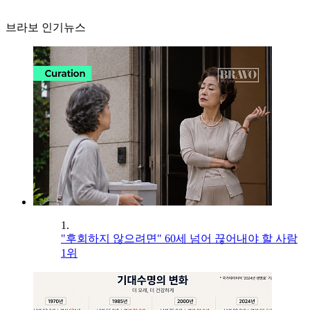
브라보 인기뉴스
1.
"후회하지 않으려면" 60세 넘어 끊어내야 할 사람
1위