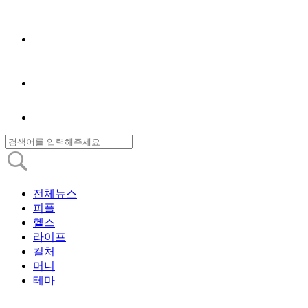
전체뉴스
피플
헬스
라이프
컬처
머니
테마