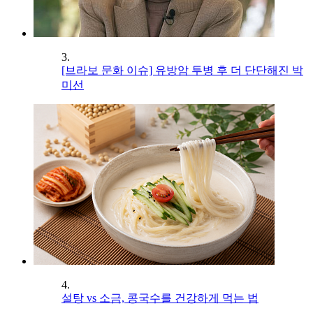
3.
[브라보 문화 이슈] 유방암 투병 후 더 단단해진 박
미선
4.
설탕 vs 소금, 콩국수를 건강하게 먹는 법