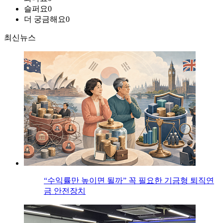
슬퍼요
0
더 궁금해요
0
최신뉴스
“수익률만 높이면 될까” 꼭 필요한 기금형 퇴직연
금 안전장치