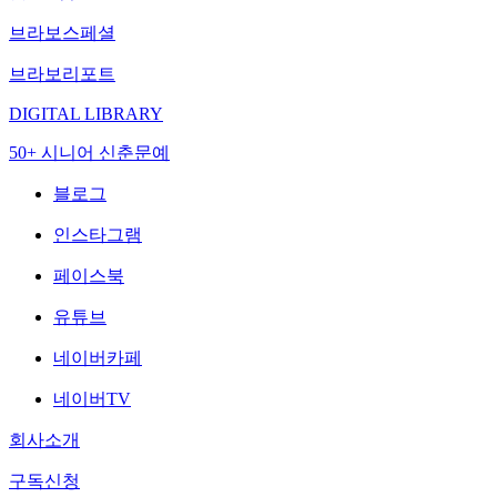
브라보스페셜
브라보리포트
DIGITAL LIBRARY
50+ 시니어 신춘문예
블로그
인스타그램
페이스북
유튜브
네이버카페
네이버TV
회사소개
구독신청