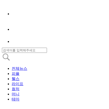
전체뉴스
피플
헬스
라이프
컬처
머니
테마