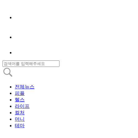
전체뉴스
피플
헬스
라이프
컬처
머니
테마