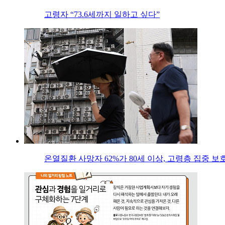
고령자 “73.6세까지 일하고 싶다”
온열질환 사망자 62%가 80세 이상, 고령층 집중 보