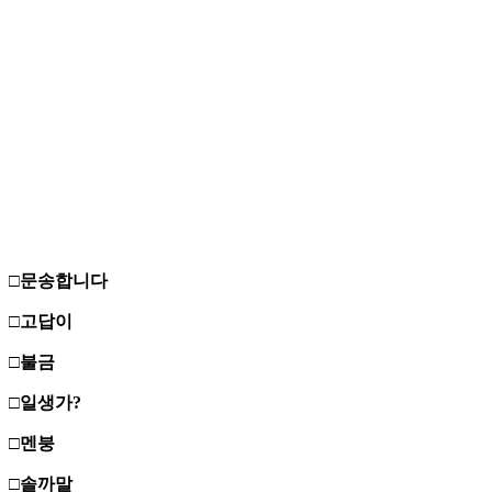
□문송합니다
□고답이
□불금
□일생가?
□멘붕
□솔까말