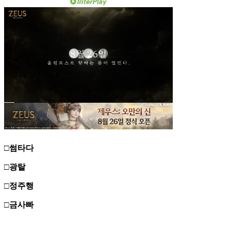
□썸타다
□광탈
□정주행
□금사빠