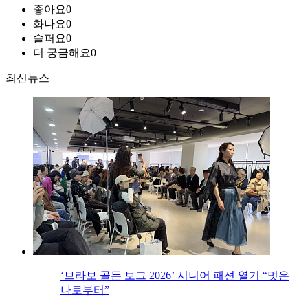
좋아요
0
화나요
0
슬퍼요
0
더 궁금해요
0
최신뉴스
‘브라보 골든 보그 2026’ 시니어 패션 열기 “멋은
나로부터”