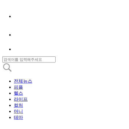
전체뉴스
피플
헬스
라이프
컬처
머니
테마