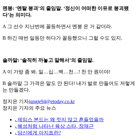
멘붕: ‘멘탈 붕괴’의 줄임말. ‘정신이 어떠한 이유로 붕괴됐
다’는 의미다.
A 그 선수 지난번에 꼴등하면서 멘붕 온 거 같더라.
B 하긴 매번 일등만 하다가 꼴등했으니 그럴 수도 있지.
솔까말: ‘솔직히 까놓고 말해서’의 줄임말.
A 이 가방 좀 봐. 일…십…백…천…! 천 만 원이야!
B 솔까말 그 가격은 말도 안 된다! 내가 발로 만들어도 저렇게
는 만들겠다.
정지은 기자
jungje94@etoday.co.kr
정지은 기자의 주요 뉴스
⌞
제임스 본드는 왜 젓지 않고 흔들었을까
⌞
혜성처럼 나타난 육상 스타, 장재근
⌞
당신에게 아지트란?