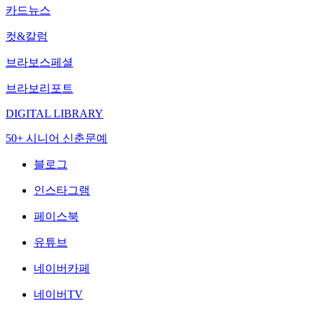
카드뉴스
컷&칼럼
브라보스페셜
브라보리포트
DIGITAL LIBRARY
50+ 시니어 신춘문예
블로그
인스타그램
페이스북
유튜브
네이버카페
네이버TV