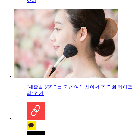
까지
“새출발 꿈꿔” 日 중년 여성 사이서 ‘재점화 메이크
업’ 인기