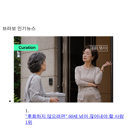
브라보 인기뉴스
1.
"후회하지 않으려면" 60세 넘어 끊어내야 할 사람
1위