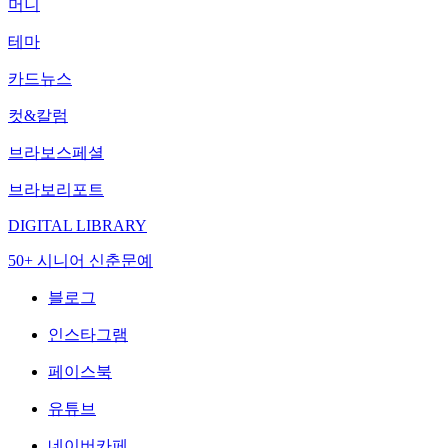
머니
테마
카드뉴스
컷&칼럼
브라보스페셜
브라보리포트
DIGITAL LIBRARY
50+ 시니어 신춘문예
블로그
인스타그램
페이스북
유튜브
네이버카페