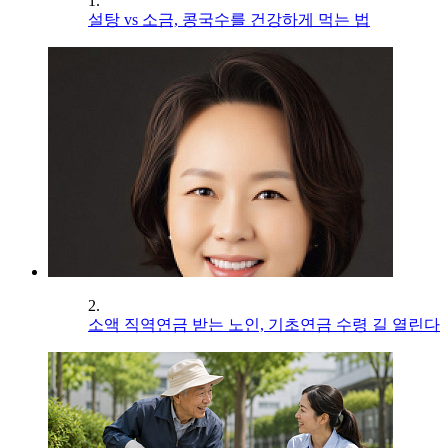
1.
설탕 vs 소금, 콩국수를 건강하게 먹는 법
2.
소액 직역연금 받는 노인, 기초연금 수령 길 열린다