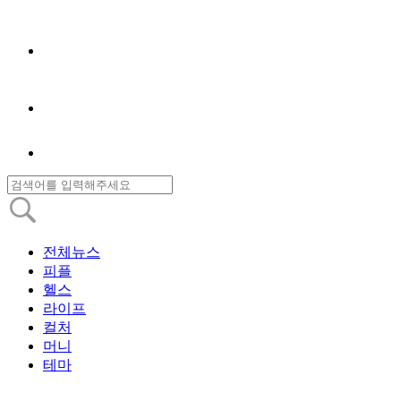
전체뉴스
피플
헬스
라이프
컬처
머니
테마