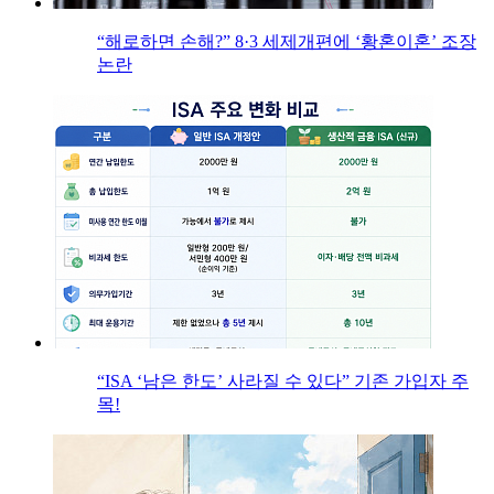
“해로하면 손해?” 8·3 세제개편에 ‘황혼이혼’ 조장
논란
“ISA ‘남은 한도’ 사라질 수 있다” 기존 가입자 주
목!