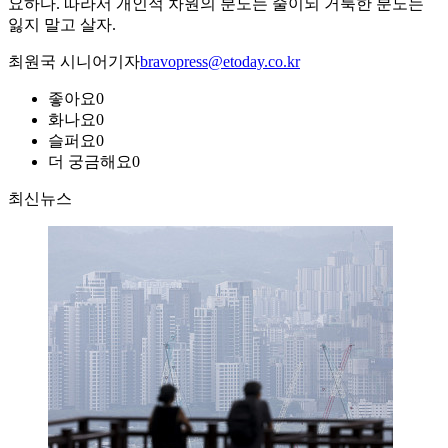
요하다. 따라서 개인적 차원의 분노는 줄이되 거룩한 분노는
잃지 말고 살자.
최원국 시니어기자
bravopress@etoday.co.kr
좋아요
0
화나요
0
슬퍼요
0
더 궁금해요
0
최신뉴스