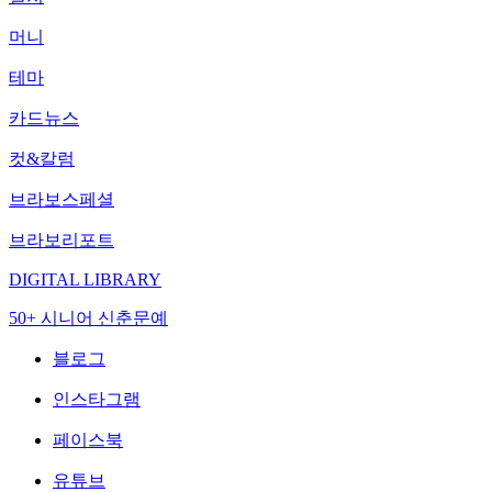
머니
테마
카드뉴스
컷&칼럼
브라보스페셜
브라보리포트
DIGITAL LIBRARY
50+ 시니어 신춘문예
블로그
인스타그램
페이스북
유튜브