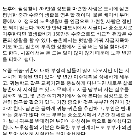
노후에 월생활비 200만원 정도를 마련한 사람은 도시에 살면
평범한 중간 수준의 생활을 영위할 것이다. 물론 베이비 부머
중에서 이 정도의 노후생활비를 연금으로 마련한 사람은 절반
도 되지 않는다. 하지만 만약 대도시에서 시골이나 중소도시로
이주한다면 월생활비가 150만원 수준으로도 비교적 괜찮은 수
준의 생활을 할 수 있다. 농촌에서는 텃밭을 가꿔 자급자족하
기도 하고, 일손이 부족한 상황에서 돈을 버는 일을 찾아내기
도 한다. 시골에서는 돈 드는 일이 많지 않기 때문에 노후 빈곤
을 피하기 쉽다.
요즘 귀농·귀촌에 대해 부정적 말들이 많이 나오지만 이는 지
나치게 과장된 면이 있다. 몇 년간 이주계획을 상세하게 세우
고, 귀농학교 같은 교육기관을 충실하게 다닌다면 새로운 삶을
농촌에서 시작할 수 있다. 무턱대고 시골 땅부터 사는 실수를
범하지 말고, 몇 년간 여기저기에서 살아 본다는 심정으로 천
천히 접근할 필요가 있다. 가장 중요한 것은 부부간 의견이 맞
아야 한다. 남편은 급하게 귀농·귀촌을 추진하고, 부인은 반대
하는 경우가 많다. 어느 부부는 중소도시에서 2년간 전세로 살
아 보니 귀촌을 반대하던 부인이 찬성하는 쪽으로 돌아섰다고
한다. 노후생활의 기본은 화목한 부부관계이므로 부부가 의견
을 모아 서서히 시작하는 것이 중요하다.