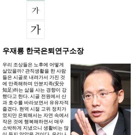
우재룡 한국은퇴연구소장
우리 조상들은 노후에 어떻게
살았을까? 관직생활을 한 사람
들은 시골로 내려가서 가진 것
에 만족해하며 안분지족(安分
知足)하는 삶을 사는 경향이 강
했다고 한다. 시골 전원에서 산
과 호수를 바라보면서 유유자적
즐겼다. 현역 시절 고위 정치가
였지만 은퇴해서는 자연 속에서
작은 것에 행복해하면서 매우
소박하게 지냈으니 생활비는 많
이 들지 않았을 것이다. 우리나