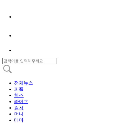
전체뉴스
피플
헬스
라이프
컬처
머니
테마