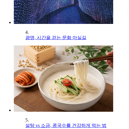
4.
광명, 시간을 걷는 문화 마실길
5.
설탕 vs 소금, 콩국수를 건강하게 먹는 법