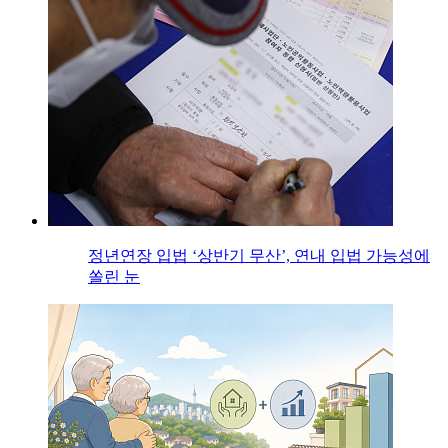
정년연장 입법 ‘상반기 무산’, 연내 입법 가능성에
쏠린 눈