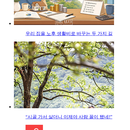
우리 집을 노후 생활비로 바꾸는 두 가지 길
“시골 가서 살더니 이제야 사람 꼴이 됐네!”