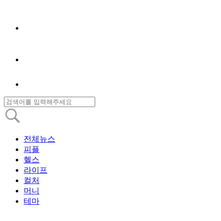
전체뉴스
피플
헬스
라이프
컬처
머니
테마