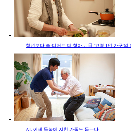
청년보다 술·디저트 더 찾아… 日 '고령 1인 가구'의
AI, 이제 돌봄에 지친 가족도 돕는다