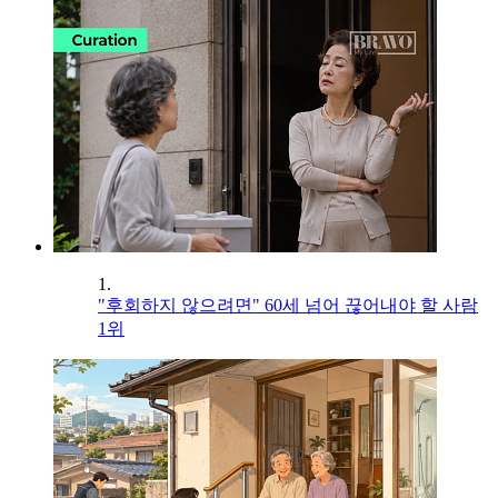
1.
"후회하지 않으려면" 60세 넘어 끊어내야 할 사람
1위