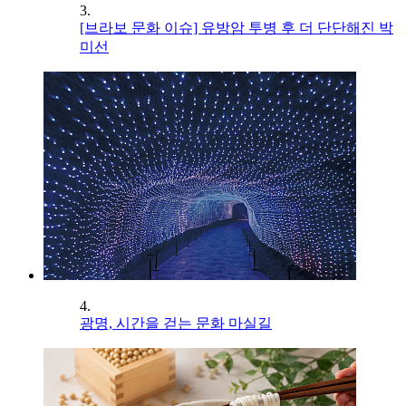
3.
[브라보 문화 이슈] 유방암 투병 후 더 단단해진 박
미선
4.
광명, 시간을 걷는 문화 마실길