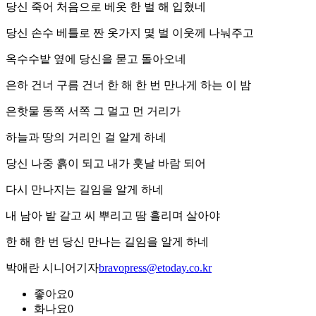
당신 죽어 처음으로 베옷 한 벌 해 입혔네
당신 손수 베틀로 짠 옷가지 몇 벌 이웃께 나눠주고
옥수수밭 옆에 당신을 묻고 돌아오네
은하 건너 구름 건너 한 해 한 번 만나게 하는 이 밤
은핫물 동쪽 서쪽 그 멀고 먼 거리가
하늘과 땅의 거리인 걸 알게 하네
당신 나중 흙이 되고 내가 훗날 바람 되어
다시 만나지는 길임을 알게 하네
내 남아 밭 갈고 씨 뿌리고 땀 흘리며 살아야
한 해 한 번 당신 만나는 길임을 알게 하네
박애란 시니어기자
bravopress@etoday.co.kr
좋아요
0
화나요
0