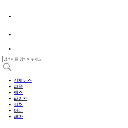
전체뉴스
피플
헬스
라이프
컬처
머니
테마