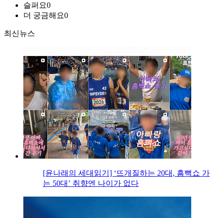
슬퍼요
0
더 궁금해요
0
최신뉴스
[윤나래의 세대읽기] ‘뜨개질하는 20대, 흠뻑쇼 가
는 50대’ 취향엔 나이가 없다