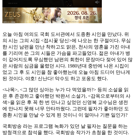
오늘 아침 여의도 국회 도서관에서 도종환 시인을 만났다. 위
의 시는 그의 시집 <접시꽃 당신>에 나오는 한 구절이다. 무심
한 시인 남편을 만난 착하고도 맑은, 천사의 영혼을 가진 아내
를 기리며 쓴 그의 시들은 가슴을 파고들었다. 젊은 아내가 병
이 깊어지도록 무심했던 남편의 회한이 문장마다 젖어 있어 많
은 사람의 심금을 울렸던 시다. 1980년대 중반에 나온 시집이
었고 그 후 도 시인을 참 좋아했는데 오늘 아침 드디어 만나게
된 것이다. 야호! 신난다! 악수도 하고 포옹도 했다.
<나목>, <그 많던 싱아는 누가 다 먹었을까?> 등의 소설을 읽
은 후 존경하고 좋아했던 박완서 소설가, <감옥으로부터의 사
색>을 읽은 후 꼭 한 번 만나고 싶었던 신영복 교수님은 생전
에 만나지 못해 너무 안타까웠다. 그런데 필자가 좋아하던 도
종환 시인을 만날 수 있게 된 것이니 이 얼마나 기쁜 일인가?
국회방송
라는 프로그램 녹화가 있던 날 필자는 질문을 하는
방청객으로 참석을 했다. 국회방송 작가가 초청을 한 것이다.