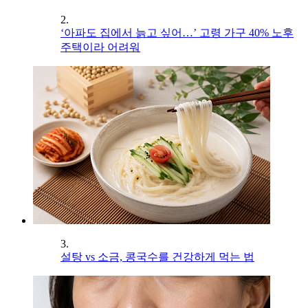
2.
‘아파도 집에서 늙고 싶어…’ 고령 가구 40% 노후
주택이라 어려워
3.
설탕 vs 소금, 콩국수를 건강하게 먹는 법