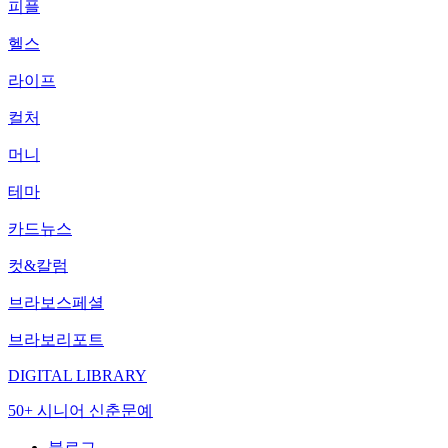
피플
헬스
라이프
컬처
머니
테마
카드뉴스
컷&칼럼
브라보스페셜
브라보리포트
DIGITAL LIBRARY
50+ 시니어 신춘문예
블로그