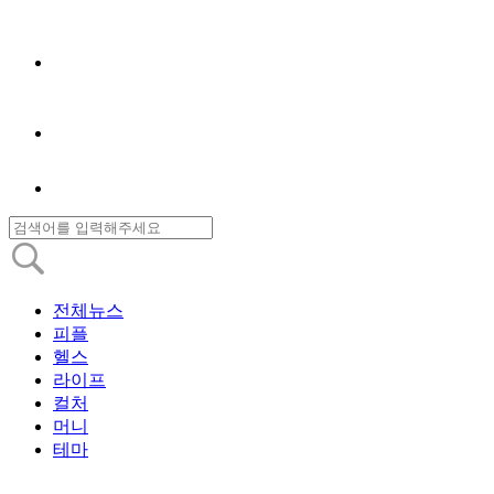
전체뉴스
피플
헬스
라이프
컬처
머니
테마