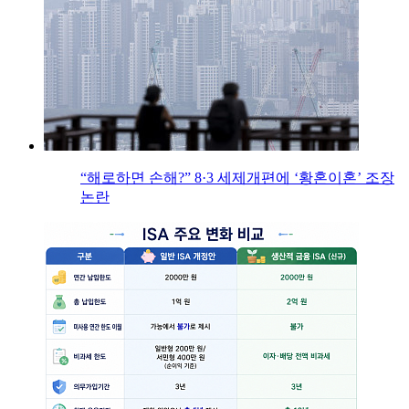
“해로하면 손해?” 8·3 세제개편에 ‘황혼이혼’ 조장
논란