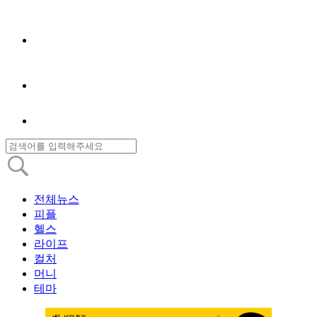
전체뉴스
피플
헬스
라이프
컬처
머니
테마