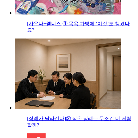
[사우나+웰니스]④ 목욕 가방에 ‘이것’도 챙겼나
요?
[장례가 달라진다]② 작은 장례는 무조건 더 저렴
할까?