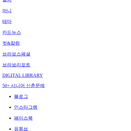
머니
테마
카드뉴스
컷&칼럼
브라보스페셜
브라보리포트
DIGITAL LIBRARY
50+ 시니어 신춘문예
블로그
인스타그램
페이스북
유튜브