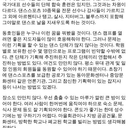
국가대표 선수들의 단체 합숙 훈련은 있지만, 그것과는 차원이
다르다. 댄스스포츠 10종목을 전문 선수나 강사들이 가르치고
그 외에 아르헨티나 탱고, 살사, 지터버그, 블루스까지 포함해
그야말로 댄스로 날을 지새우도록 하는 것이다.
동호인들은 누구나 이런 꿈을 꿔봤을 것이다. 댄스 캠프를 열
려면 좋은 지도자들이 많이 호응해줘야 한다. 그러나 문제는
이런 기획을 할 수 있는 댄스 단체가 많지 않다는 것이다. 학원
별로 보유한 선수 몇 명만으로는 프로그램이 빈약할 수밖에 없
다. 큰 단체가 기획해 추진하든지 작은 단체끼리 연합해서 추
진하는 방법도 있다. 여건도 만만치 않다. 평소 유대 관계 및 일
정 인원의 회원들을 동원할 수 있어야 하기 때문이다. 초창기
에 댄스스포츠를 보급한 공로가 있는 동아문화센터나 중앙문
화센터 같은 언론기관, 그리고 참신한 기획력이 있는 잡지사
등이 나서는 방법도 있겠다.
장소도 만만치 않다. 우선 춤출 수 있는 마루가 깔린 큰 방이 있
어야 한다. 여러 사람이 한꺼번에 움직여야 하므로 숙소 문제,
식사 문제 등도 잘 기획되어야 한다. 콘도가 좋기는 한데 성수
기에는 방 구하기가 어렵다. 마을회관이나 지방 공공건물, 문
화센터, 방학한 학교나 폐교된 학교를 빌리는 방법도 생각해봄
직하다.