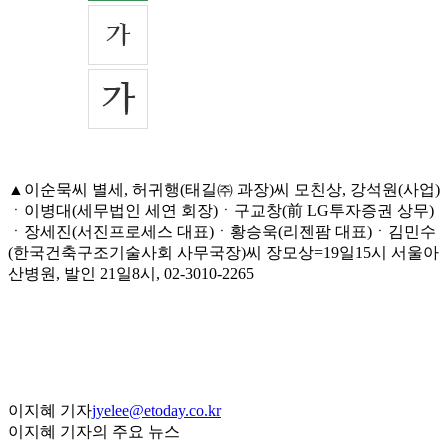
▲이순묵씨 별세, 허귀행(태길㈜ 과장)씨 모친상, 강석원(사업)
ㆍ이병대(세무법인 세연 회장)ㆍ구교창(前 LG투자증권 상무)
ㆍ장세진(서진프로세스 대표)ㆍ황승욱(리젠팜 대표)ㆍ김민수
(한국건축구조기술사회 사무국장)씨 장모상=19일15시 서울아
산병원, 발인 21일8시, 02-3010-2265
이지혜 기자
jyelee@etoday.co.kr
이지혜 기자의 주요 뉴스