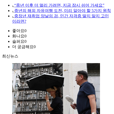
⌞
“중년 이후 더 멀리 가려면, 지금 잠시 쉬어 가세요”
⌞
중년의 해외 자유여행 도전, 미리 알아야 할 5가지 원칙
⌞
중장년 재취업 양날의 검, 민간 자격증 딸지 말지 고민
이라면?
좋아요
0
화나요
0
슬퍼요
0
더 궁금해요
0
최신뉴스