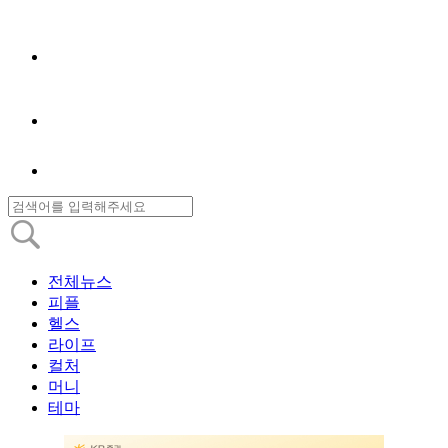
전체뉴스
피플
헬스
라이프
컬처
머니
테마