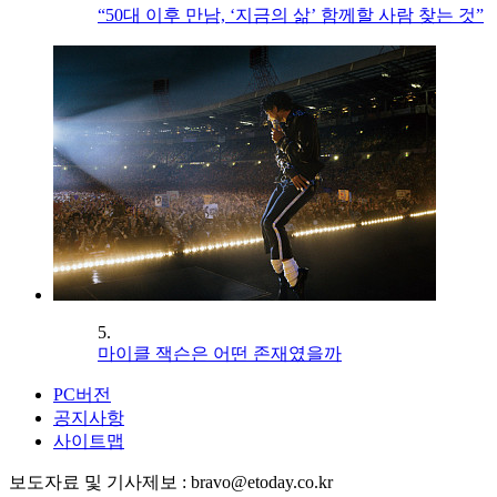
“50대 이후 만남, ‘지금의 삶’ 함께할 사람 찾는 것”
5.
마이클 잭슨은 어떤 존재였을까
PC버전
공지사항
사이트맵
보도자료 및 기사제보 : bravo@etoday.co.kr