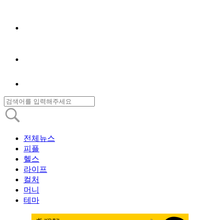
전체뉴스
피플
헬스
라이프
컬처
머니
테마