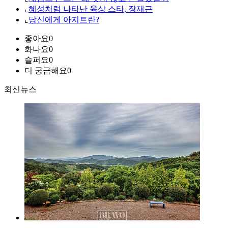
⌞
혜성처럼 나타난 육상 스타, 장재근
⌞
당신에게 아지트란?
좋아요
0
화나요
0
슬퍼요
0
더 궁금해요
0
최신뉴스