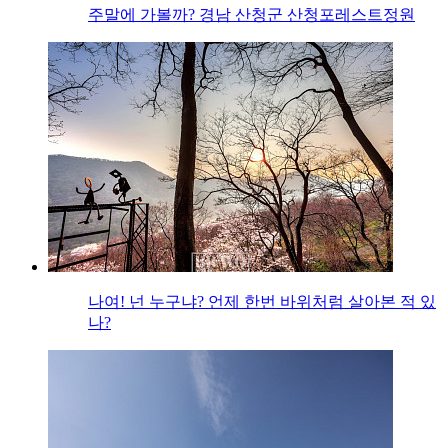
주말에 가볼까? 경남 산청군 산청포레스트정원
나여! 넌 누구냐? 언제 한번 바위처럼 살아본 적 있
나?