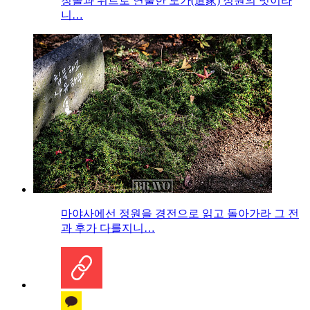
청솔과 위트로 연출한 도가(道家) 정원의 멋이라
니…
마야사에선 정원을 경전으로 읽고 돌아가라 그 전
과 후가 다를지니…