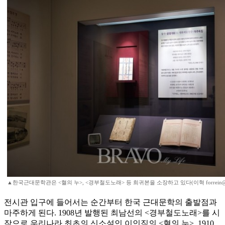
▲한국근대문학관은 <혈의 누>, <경부철도노래> 등 희귀본을 소장하고 있다(이혁 forrein@na
전시관 입구에 들어서는 순간부터 한국 근대문학의 출발점과
마주하게 된다. 1908년 발행된 최남선의 <경부철도노래>를 시
작으로 우리나라 최초의 신소설인 이인직의 <혈의 누>, 1910