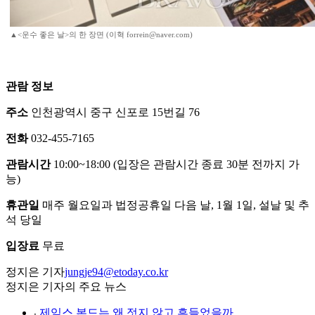
▲<운수 좋은 날>의 한 장면 (이혁 forrein@naver.com)
관람 정보
주소
인천광역시 중구 신포로 15번길 76
전화
032-455-7165
관람시간
10:00~18:00 (입장은 관람시간 종료 30분 전까지 가
능)
휴관일
매주 월요일과 법정공휴일 다음 날, 1월 1일, 설날 및 추
석 당일
입장료
무료
정지은 기자
jungje94@etoday.co.kr
정지은 기자의 주요 뉴스
⌞
제임스 본드는 왜 젓지 않고 흔들었을까