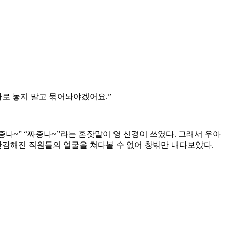
따로 놓지 말고 묶어놔야겠어요.”
나~” “짜증나~”라는 혼잣말이 영 신경이 쓰였다. 그래서 우아
난감해진 직원들의 얼굴을 쳐다볼 수 없어 창밖만 내다보았다.