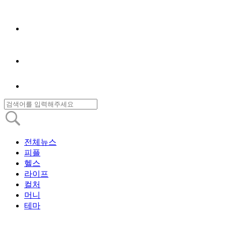
전체뉴스
피플
헬스
라이프
컬처
머니
테마