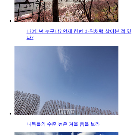
나여! 넌 누구냐? 언제 한번 바위처럼 살아본 적 있
나?
나목들의 수준 높은 겨울 춤을 보라