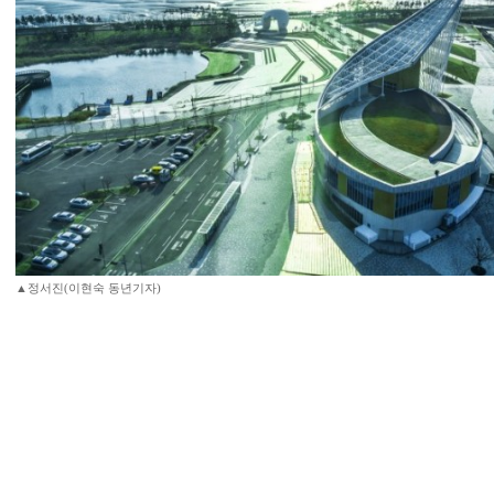
▲정서진(이현숙 동년기자)