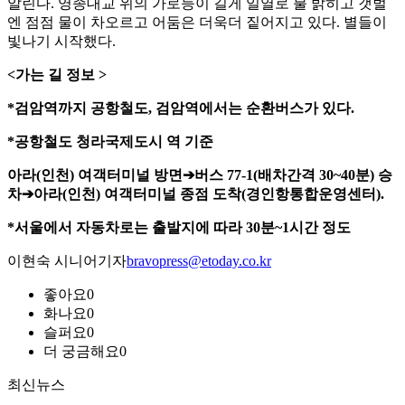
알린다. 영종대교 위의 가로등이 길게 일열로 불 밝히고 갯벌
엔 점점 물이 차오르고 어둠은 더욱더 짙어지고 있다. 별들이
빛나기 시작했다.
<가는 길 정보 >
*검암역까지 공항철도, 검암역에서는 순환버스가 있다.
*공항철도 청라국제도시 역 기준
아라(인천) 여객터미널 방면➔버스 77-1(배차간격 30~40분) 승
차➔아라(인천) 여객터미널 종점 도착(경인항통합운영센터).
*서울에서 자동차로는 출발지에 따라 30분~1시간 정도
이현숙 시니어기자
bravopress@etoday.co.kr
좋아요
0
화나요
0
슬퍼요
0
더 궁금해요
0
최신뉴스