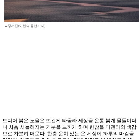
▲정서진(이현숙 동년기자)
드디어 붉은 노을은 뜨겁게 타올라 세상을 온통 붉게 물들이더
니 차츰 서늘해지는 기분을 느끼게 하며 한참을 마젠타의 색감
으로 차분히 머문다. 한층 운치 있는 온 세상이 하루의 마감을