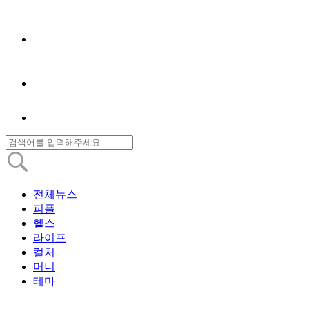
전체뉴스
피플
헬스
라이프
컬처
머니
테마