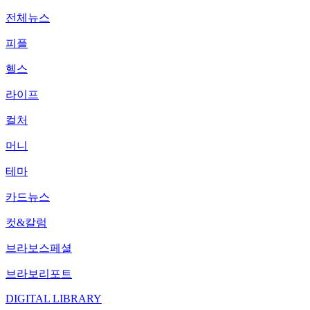
전체뉴스
피플
헬스
라이프
컬처
머니
테마
카드뉴스
컷&칼럼
브라보스페셜
브라보리포트
DIGITAL LIBRARY