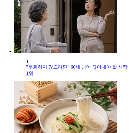
1.
"후회하지 않으려면" 60세 넘어 끊어내야 할 사람
1위