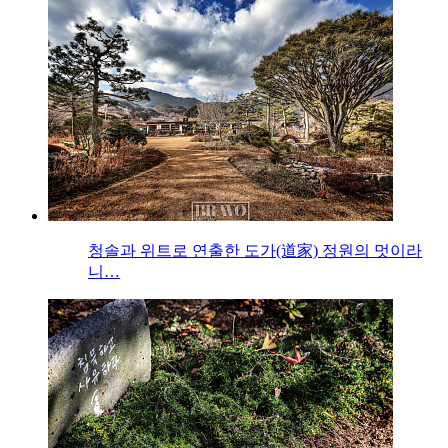
청솔과 위트로 연출한 도가(道家) 정원의 멋이라
니…