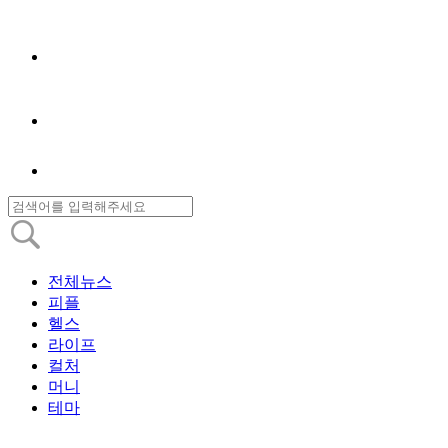
전체뉴스
피플
헬스
라이프
컬처
머니
테마