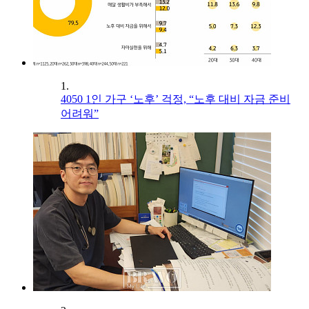
1.
4050 1인 가구 ‘노후’ 걱정, “노후 대비 자금 준비
어려워”