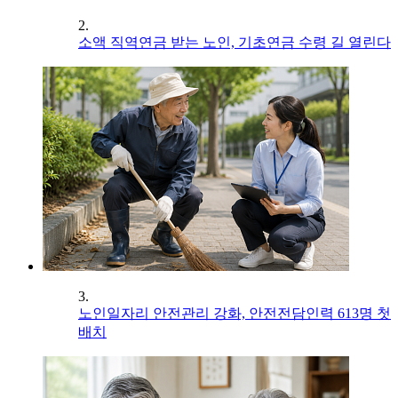
2.
소액 직역연금 받는 노인, 기초연금 수령 길 열린다
3.
노인일자리 안전관리 강화, 안전전담인력 613명 첫
배치