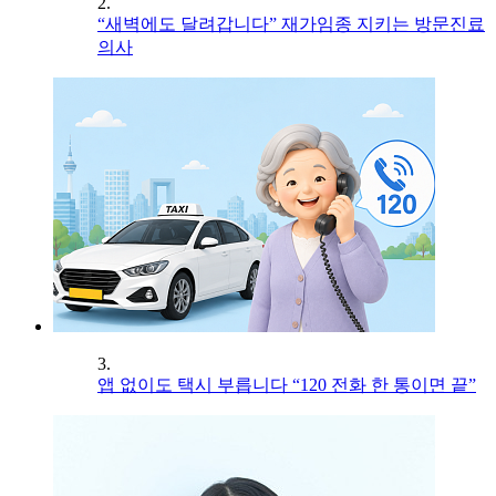
2.
“새벽에도 달려갑니다” 재가임종 지키는 방문진료
의사
3.
앱 없이도 택시 부릅니다 “120 전화 한 통이면 끝”