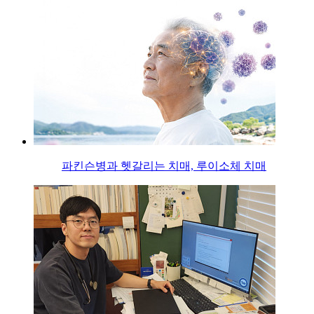
파킨슨병과 헷갈리는 치매, 루이소체 치매