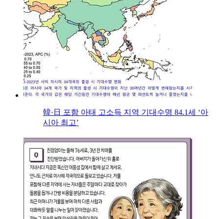
韓·日 포함 아태 고소득 지역 기대수명 84.1세 ‘아
시아 최고’