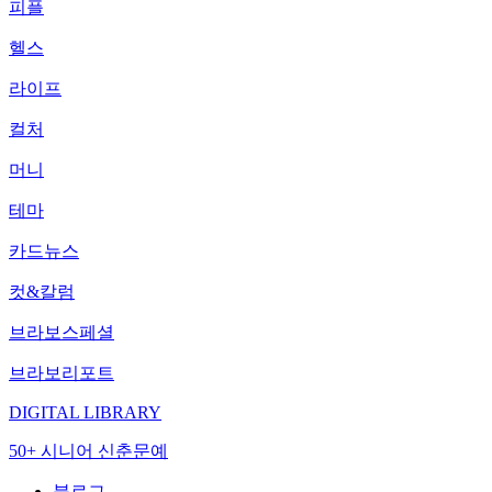
피플
헬스
라이프
컬처
머니
테마
카드뉴스
컷&칼럼
브라보스페셜
브라보리포트
DIGITAL LIBRARY
50+ 시니어 신춘문예
블로그