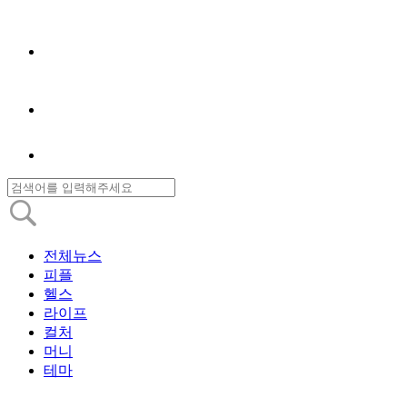
전체뉴스
피플
헬스
라이프
컬처
머니
테마