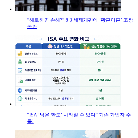
“해로하면 손해?” 8·3 세제개편에 ‘황혼이혼’ 조장
논란
“ISA ‘남은 한도’ 사라질 수 있다” 기존 가입자 주
목!