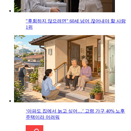
"후회하지 않으려면" 60세 넘어 끊어내야 할 사람
1위
‘아파도 집에서 늙고 싶어…’ 고령 가구 40% 노후
주택이라 어려워