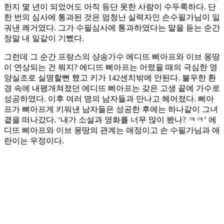
한지 몇 년이 되었어도 아직 등단 못한 사람이 수두룩하다. 단
한 번의 심사에 통과된 것은 엄청난 실력자인 손수필가님이 일
궈낸 쾌거였다. 그가 수필심사에 통과하였다는 말을 듣는 순간
정말 내 일같이 기뻤다.
그런데 그 순간 프랑스의 샹송가수 에디뜨 삐아프와 이브 몽땅
이 연상되는 건 뭐지? 에디뜨 삐아프는 어렸을 때의 극심한 영
양실조로 실명할뻔 했고 키가 142센치밖에 안된다. 불우한 환
경 속에 내팽개쳐졌던 에디뜨 삐아프는 갖은 고생 끝에 가수로
성공하였다. 이후 여러 명의 남자들과 만나고 헤어졌다. 삐아
프가 뼈아프게 키워낸 남자들은 성공한 후에는 하나같이 그녀
곁을 떠나갔다. ‘내가 소설과 영화를 너무 많이 봤나? ㅋㅋ’ 에
디뜨 삐아프와 이브 몽땅의 관계는 애정이고 손 수필가님과 애
란이는 우정이다.