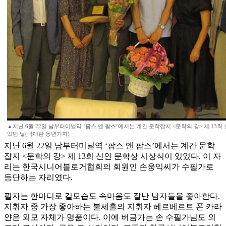
▲지난 6월 22일 남부터미널역 ‘팜스 앤 팜스’에서는 계간 문학잡지 <문학의 강> 제 13
있던 날(박애란 동년기자)
지난 6월 22일 남부터미널역 ‘팜스 앤 팜스’에서는 계간 문학
잡지 <문학의 강> 제 13회 신인 문학상 시상식이 있었다. 이 자
리는 한국시니어블로거협회의 회원인 손웅익씨가 수필가로
등단하는 자리였다.
필자는 한마디로 겉모습도 속마음도 잘난 남자들을 좋아한다.
지휘자 중 가장 좋아하는 불세출의 지휘자 헤르베르트 폰 카라
얀은 외모 자체가 명품이다. 이에 버금가는 손 수필가님도 외