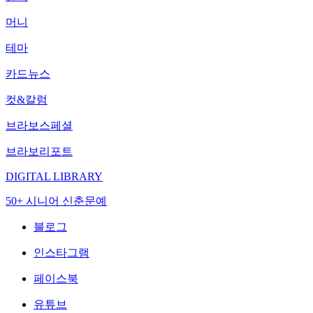
머니
테마
카드뉴스
컷&칼럼
브라보스페셜
브라보리포트
DIGITAL LIBRARY
50+ 시니어 신춘문예
블로그
인스타그램
페이스북
유튜브