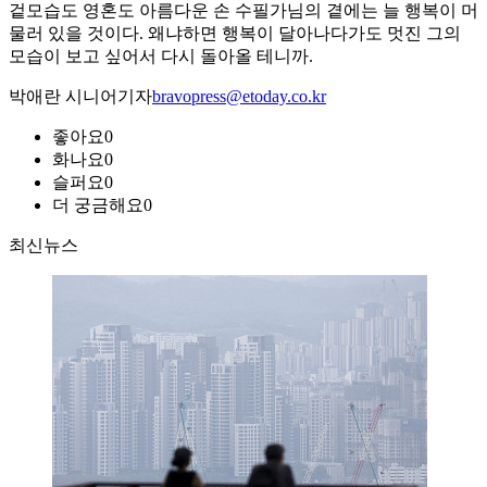
겉모습도 영혼도 아름다운 손 수필가님의 곁에는 늘 행복이 머
물러 있을 것이다. 왜냐하면 행복이 달아나다가도 멋진 그의
모습이 보고 싶어서 다시 돌아올 테니까.
박애란 시니어기자
bravopress@etoday.co.kr
좋아요
0
화나요
0
슬퍼요
0
더 궁금해요
0
최신뉴스