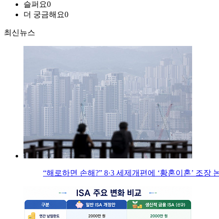
슬퍼요
0
더 궁금해요
0
최신뉴스
“해로하면 손해?” 8·3 세제개편에 ‘황혼이혼’ 조장 