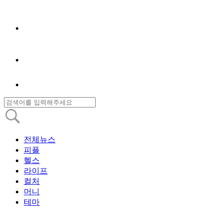
전체뉴스
피플
헬스
라이프
컬처
머니
테마