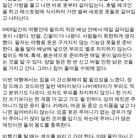
일단 가방을 풀고 나면 바로 옷부터 갈아입는다. 호텔 체크인
을 하고 레스토랑에 식사하러 가면 벌써 새로운 옷들로 갈아입
고 나타난다.
6박8일간의 여행인데 필자의 작은 배낭 안에서 매일 갈아입을
옷이 나왔다. 반팔, 긴팔이 다 나왔다. 사람들이 희한하게 생각
했다. 필자는 여행용 옷은 구겨지지 않는 기능성 옷들로 준비
한다. 돌돌 말아 배낭에 넣으면 부피도 별로 차지하지 않는다.
컬러도 백색, 흑색, 붉은색으로 준비하면 매일 옷이 달라진다
는 것을 알 수 있다. 양말 등은 한 번 신고 버릴 만한 낡은 것들
을 가지고 간다. 그러니 짐이 줄어들 수밖에 없다.
이번 여행에서는 짐을 더 간소화해야 할 필요성을 느꼈다. 정
장 드레스 코드라면 일반 넥타이보다 나비넥타이가 부피도 적
고 분위기도 다르다. 모자도 부피를 차지하지 않으니 한 가지
만 쓰기보다는 한 개쯤 더 갖고 가도 될 만하다. 상의 재킷은 주
머니가 많은 옷이 좋다. 카메라, 여권 등 중요 소지품을 넣고 다
니면 잃어버리지 않는다. 요즘 옷은 주머니가 없는 경우가 많
아 주머니가 많이 달린 조끼를 입기도 하는데 주머니가 많은
재킷이면 둘의 용도를 충족한다.
비행기를 탈 때는 생수를 버리고 가야 한다. 이때 물만 마시고