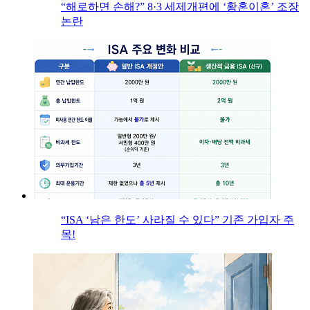
“해로하면 손해?” 8·3 세제개편에 ‘황혼이혼’ 조장
논란
“ISA ‘남은 한도’ 사라질 수 있다” 기존 가입자 주
목!