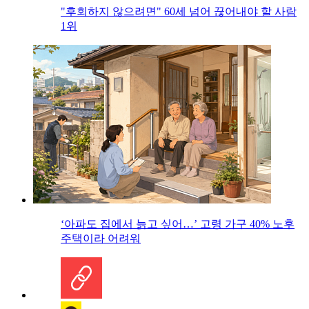
"후회하지 않으려면" 60세 넘어 끊어내야 할 사람
1위
‘아파도 집에서 늙고 싶어…’ 고령 가구 40% 노후
주택이라 어려워