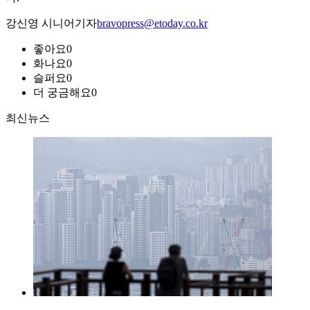
강신영 시니어기자
bravopress@etoday.co.kr
좋아요
0
화나요
0
슬퍼요
0
더 궁금해요
0
최신뉴스