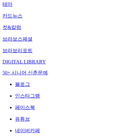
테마
카드뉴스
컷&칼럼
브라보스페셜
브라보리포트
DIGITAL LIBRARY
50+ 시니어 신춘문예
블로그
인스타그램
페이스북
유튜브
네이버카페