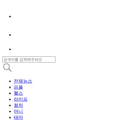
전체뉴스
피플
헬스
라이프
컬처
머니
테마