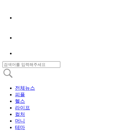
전체뉴스
피플
헬스
라이프
컬처
머니
테마