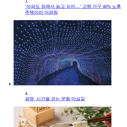
3.
‘아파도 집에서 늙고 싶어…’ 고령 가구 40% 노후
주택이라 어려워
4.
광명, 시간을 걷는 문화 마실길