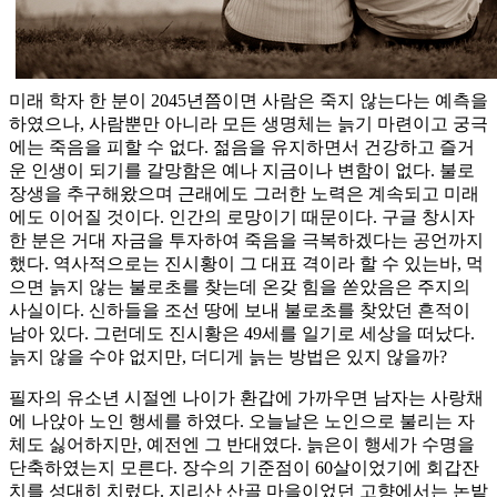
미래 학자 한 분이 2045년쯤이면 사람은 죽지 않는다는 예측을
하였으나, 사람뿐만 아니라 모든 생명체는 늙기 마련이고 궁극
에는 죽음을 피할 수 없다. 젊음을 유지하면서 건강하고 즐거
운 인생이 되기를 갈망함은 예나 지금이나 변함이 없다. 불로
장생을 추구해왔으며 근래에도 그러한 노력은 계속되고 미래
에도 이어질 것이다. 인간의 로망이기 때문이다. 구글 창시자
한 분은 거대 자금을 투자하여 죽음을 극복하겠다는 공언까지
했다. 역사적으로는 진시황이 그 대표 격이라 할 수 있는바, 먹
으면 늙지 않는 불로초를 찾는데 온갖 힘을 쏟았음은 주지의
사실이다. 신하들을 조선 땅에 보내 불로초를 찾았던 흔적이
남아 있다. 그런데도 진시황은 49세를 일기로 세상을 떠났다.
늙지 않을 수야 없지만, 더디게 늙는 방법은 있지 않을까?
필자의 유소년 시절엔 나이가 환갑에 가까우면 남자는 사랑채
에 나앉아 노인 행세를 하였다. 오늘날은 노인으로 불리는 자
체도 싫어하지만, 예전엔 그 반대였다. 늙은이 행세가 수명을
단축하였는지 모른다. 장수의 기준점이 60살이었기에 회갑잔
치를 성대히 치렀다. 지리산 산골 마을이었던 고향에서는 논밭