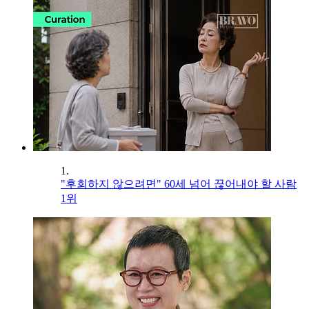
1.
"후회하지 않으려면" 60세 넘어 끊어내야 할 사람
1위