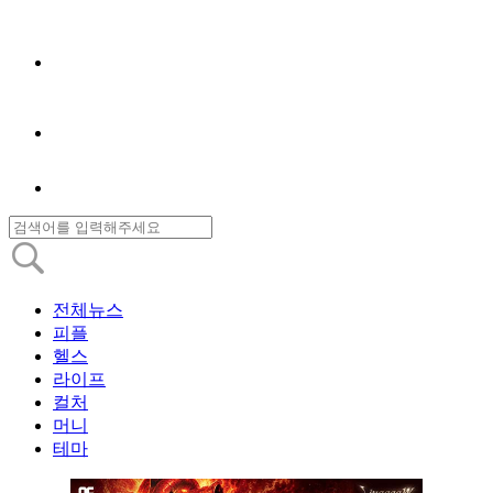
전체뉴스
피플
헬스
라이프
컬처
머니
테마