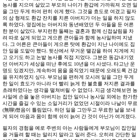
농사를 지으며 살았고 부모의 나이가 환갑에 가까워져 오면 일
을 그만 두게 하여 편히 쉬게 했다. 그것을 효도로 여겼고 필자
의 삼 형제도 환갑 잔치를 치른 아버지가 더는 일을 하지 않도
록 하였다. 옆집에는 아버지와 동년배였던 두 아들을 둔 어른
한 분이 살았다. 부지런한 둘째는 결혼과 함께 신접살림을 차
려 따로 살게 되었고 게으른 큰아들과 함께 농사일하며 지냈
다. 그 어른은 큰아들이 게으른 탓에 환갑이 지난 나이에도 집
안 일을 도맡아 했다. 뒷산에서 무거운 땔감을 하여 지게에 지
고 오기도 하고 논밭 농사를 직접 지었다. 그분은 동갑내기였
던 아버지가 세상을 떠난 후에도 10년을 더 사셨다. 타고난 운
명도 있겠지만, 계속하여 몸을 움직였기 때문에 오래도록 건강
을 유지하였지 싶다. 부모님을 편하게 모시려 일을 그만 두게
한 일이 효도가 아니라 더 빨리 늙게 한 불효를 저지른 결과를
초래하였다는 생각을 떨쳐버릴 수 없었다. 지금 생각해보면 농
사일에 손을 놓은 아버지는 집안 일이나 농사일 외에는 한가한
시간을 즐길 수 있는 소일거리가 없었던 시절이라 나날이 무료
(無聊)했음이 틀림없다. 하던 일을 그만두고 무료한 날을 보내
게 되어 마음과 몸이 함께 쉬이 늙어 간 것이 아닌가 여겨졌다.
필자의 경험을 예로 주변의 아는 사람들에게 부모님이 집안일
을 거들려 할 때는 말리지 말라고 일러 준다. 오히려 간단한 일