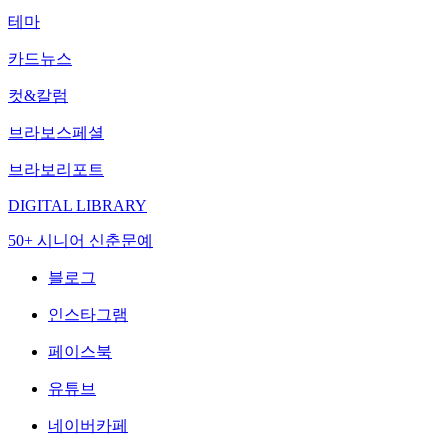
테마
카드뉴스
컷&칼럼
브라보스페셜
브라보리포트
DIGITAL LIBRARY
50+ 시니어 신춘문예
블로그
인스타그램
페이스북
유튜브
네이버카페