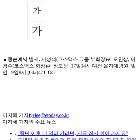
▲맹순예씨 별세, 서성석(코스맥스 그룹 부회장)씨 모친상, 이
경수(코스맥스 회장)씨 장모상=17일14시 대전 을지대병원, 발
인 19일8시 (042)471-1651
이지혜 기자
jyelee@etoday.co.kr
이지혜 기자의 주요 뉴스
⌞
“중년 이후 더 멀리 가려면, 지금 잠시 쉬어 가세요”
⌞
중년의 해외 자유여행 도전, 미리 알아야 할 5가지 원칙