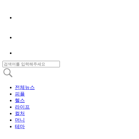
전체뉴스
피플
헬스
라이프
컬처
머니
테마