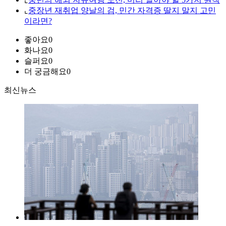
⌞
중장년 재취업 양날의 검, 민간 자격증 딸지 말지 고민
이라면?
좋아요
0
화나요
0
슬퍼요
0
더 궁금해요
0
최신뉴스