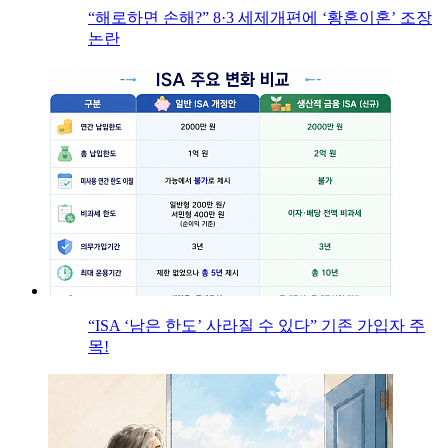
“해로하면 손해?” 8·3 세제개편에 ‘황혼이혼’ 조장
논란
“ISA ‘남은 한도’ 사라질 수 있다” 기존 가입자 주
목!