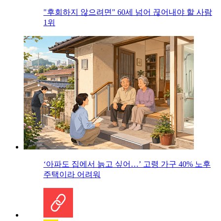
"후회하지 않으려면" 60세 넘어 끊어내야 할 사람
1위
‘아파도 집에서 늙고 싶어…’ 고령 가구 40% 노후
주택이라 어려워