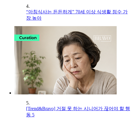
4.
“아침식사는 든든하게” 70세 이상 식생활 점수 가
장 높아
5.
[Trend&Bravo] 거절 못 하는 시니어가 끊어야 할 행
동 5