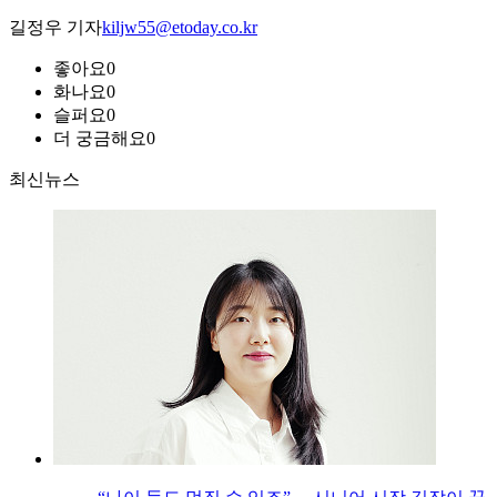
길정우 기자
kiljw55@etoday.co.kr
좋아요
0
화나요
0
슬퍼요
0
더 궁금해요
0
최신뉴스