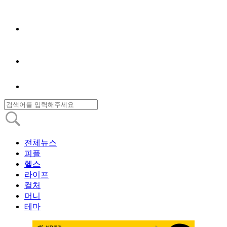
전체뉴스
피플
헬스
라이프
컬처
머니
테마