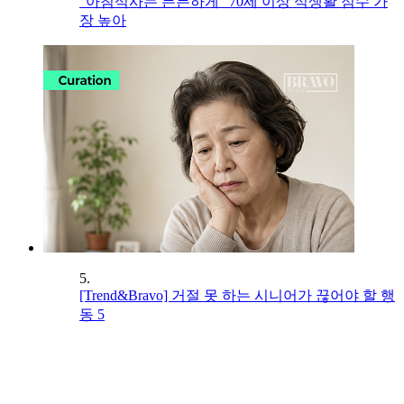
“아침식사는 든든하게” 70세 이상 식생활 점수 가
장 높아
5.
[Trend&Bravo] 거절 못 하는 시니어가 끊어야 할 행
동 5