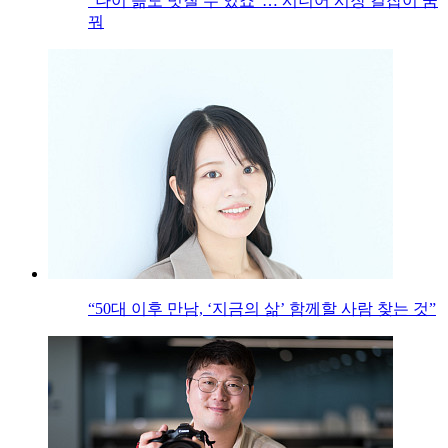
“나이 듦도 멋질 수 있죠”… 시니어 시장 길잡이 꿈
꿔
“50대 이후 만남, ‘지금의 삶’ 함께할 사람 찾는 것”