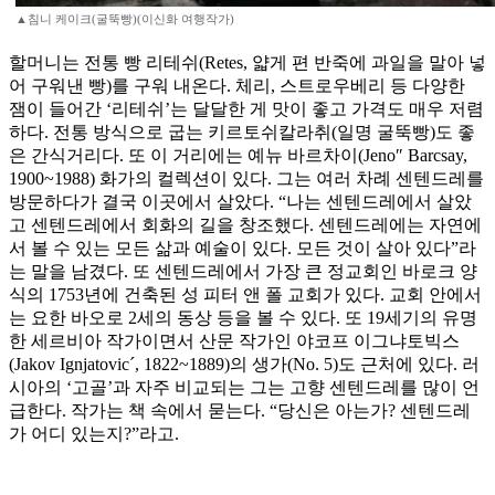
▲침니 케이크(굴뚝빵)(이신화 여행작가)
할머니는 전통 빵 리테쉬(Retes, 얇게 편 반죽에 과일을 말아 넣
어 구워낸 빵)를 구워 내온다. 체리, 스트로우베리 등 다양한
잼이 들어간 ‘리테쉬’는 달달한 게 맛이 좋고 가격도 매우 저렴
하다. 전통 방식으로 굽는 키르토쉬칼라취(일명 굴뚝빵)도 좋
은 간식거리다. 또 이 거리에는 예뉴 바르차이(Jeno″ Barcsay,
1900~1988) 화가의 컬렉션이 있다. 그는 여러 차례 센텐드레를
방문하다가 결국 이곳에서 살았다. “나는 센텐드레에서 살았
고 센텐드레에서 회화의 길을 창조했다. 센텐드레에는 자연에
서 볼 수 있는 모든 삶과 예술이 있다. 모든 것이 살아 있다”라
는 말을 남겼다. 또 센텐드레에서 가장 큰 정교회인 바로크 양
식의 1753년에 건축된 성 피터 앤 폴 교회가 있다. 교회 안에서
는 요한 바오로 2세의 동상 등을 볼 수 있다. 또 19세기의 유명
한 세르비아 작가이면서 산문 작가인 야코프 이그냐토빅스
(Jakov Ignjatovic´, 1822~1889)의 생가(No. 5)도 근처에 있다. 러
시아의 ‘고골’과 자주 비교되는 그는 고향 센텐드레를 많이 언
급한다. 작가는 책 속에서 묻는다. “당신은 아는가? 센텐드레
가 어디 있는지?”라고.