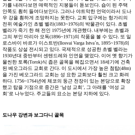
가를 내려다보면 매력적인 지붕들이 돋보인다. 숍이 된 주택
안쪽도 훤히 들여다보인다. 그러나 야트막한 언덕이라서 도나
우 강을 훤하게 조망하지는 못한다. 교회 입구에는 헝가리의
전위 예술가인 초벨 벨라(1883~1976)의 박물관이 있다. 초벨
벨라가 죽기 한 해 전인 1975년에 개관했다. 내부에는 초벨과
그의 부인 마리아 모독(1896~1971)의 작품을 볼 수 있다. 또 일
로스바이 바르가 이스트반(Ilosvai Varga Istva´n, 1895~1978)의
작품도 상설 전시되고 있다. 국제적으로 성공한 초벨 벨라는
1930년대 중반부터 센텐드레와 인연을 맺었다. 이어 옛 향기가
물씬한 토록(Torok)식 좁은 골목을 헤집으면서 18세기에 건축
된 베오그라드 교회로 간다. 이 도시에서 가장 높은 첨탑(48m)
을 가진 베오그라드 교회는 성 요한 교회보다 훨씬 크고 화려
하다. 1756~1764년에 체코의 둥근 천장이 있는 본당으로 확장
했고 탑을 기점으로 중간은 ‘남성 교회’, 그 아래를 ‘여성 교
회’로 나누었다. 주교들의 묘소는 본당 지하에 있다.
도나우 강변과 보그다니 골목