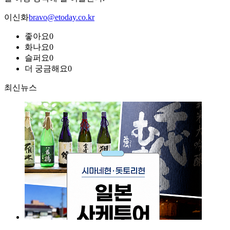
이신화
bravo@etoday.co.kr
좋아요
0
화나요
0
슬퍼요
0
더 궁금해요
0
최신뉴스