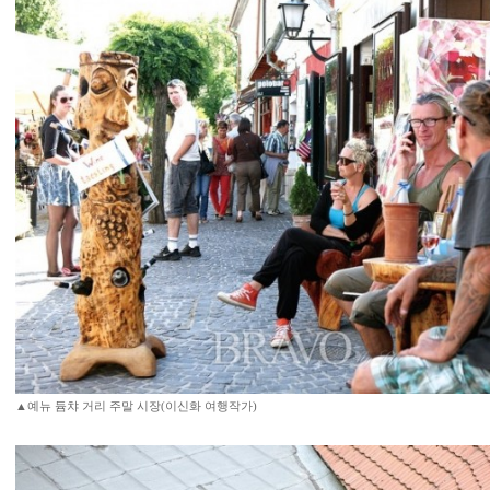
▲예뉴 듐챠 거리 주말 시장(이신화 여행작가)