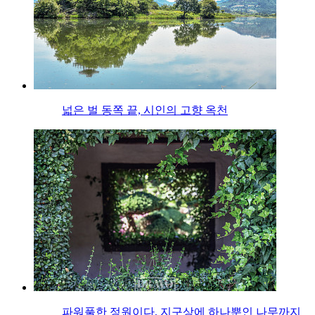
넓은 벌 동쪽 끝, 시인의 고향 옥천
파워풀한 정원이다, 지구상에 하나뿐인 나무까지