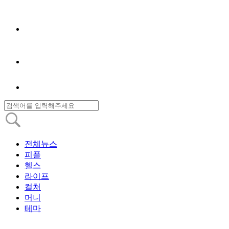
전체뉴스
피플
헬스
라이프
컬처
머니
테마