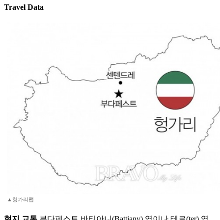
Travel Data
▲헝가리맵
현지 교통
부다페스트 바티아니(Battiany) 역이나 테르(ter) 역