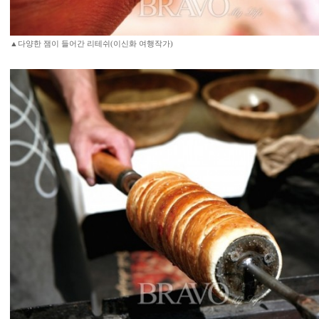
▲다양한 잼이 들어간 리테쉬(이신화 여행작가)