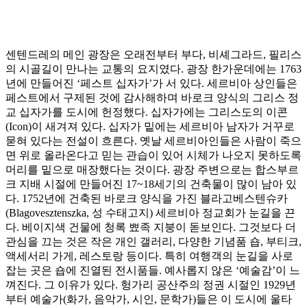
센텐드레의 메인 광장은 오래전부터 부다, 비셰그라드, 필리스
의 시골길이 만나는 교통의 요지였다. 광장 한가운데에는 1763
년에 만들어진 ‘페스트 십자가’가 서 있다. 세르비아 상인들은
페스트에서 구제된 것에 감사해하며 바로크 양식의 그리스 정
교 십자가를 도시에 헌정했다. 십자가에는 그리스도의 이콘
(Icon)이 새겨져 있다. 십자가 밑에는 세르비아 남자가 거꾸로
묻혀 있다는 전설이 흐른다. 옛날 세르비아인들은 사람이 죽으
면 위로 올라온다고 믿는 관습이 있어 시체가 나오지 못하도록
머리를 밑으로 매장했다는 것이다. 광장 주변으로는 합스부르
크 지배 시절에 만들어진 17~18세기의 건축물이 많이 남아 있
다. 1752년에 건축된 바로크 양식을 가진 블라고베스텐슈카
(Blagovesztenszka, 성 수태고지) 세르비아 정교회가 눈길을 끈
다. 베이지색 건물에 청록 뾰족 지붕이 돋보인다. 그것보다 더
관심을 끄는 것은 작은 개인 갤러리, 다양한 기념품 숍, 부티크,
액세서리 가게, 레스토랑 등이다. 특히 여행객의 눈길을 사로
잡는 곳은 숍에 진열된 전시품들. 예사롭지 않은 ‘예술감’이 느
껴진다. 그 이유가 있다. 헝가리 공산주의 정권 시절인 1929년
부터 예술가(화가, 음악가, 시인, 문학가)들은 이 도시에 울타