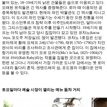
붙어 있는, 18~19세기의 낡은 건물들은 숍으로 이용되고 있다.
오래된 유적들은 긴 역사를 증명해준다. 로마 때 이용되던 공
중목욕탕도 발견됐다. 현재의 와인 박물관도 긴 역사를 지니고
있다. 이 도시의 와인 만들기는 수세기 동안 오랜 전통을 이어
왔다. 오스만투르크 침략 이후 이주민(세르비아인, 달마시아
인, 그리스인)들은 적포도주를 만들기 시작했다. 19세기의 펌
프는 아직 남아 있고 당시 집집마다 갖고 있던 코챠뇨(kacsa
´rnya, 포도주 저장실)도 많이 발견됐다. 코챠뇨 1호집은 신성
로마제국 황제 요제프 2세(1741~1790, 재위 1765~1790)가 치안
판사의 비리를 조사하라고 조사관에게 준 집이다. 이 집에서는
헝가리의 유명한 작가 모르 요커이(Mo´r Jo´kai, 1825~1904)가
러브 러비(Rab Raby)라는 작품을 집필한 곳으로도 유명하다.
한편 보그다니 거리에서 가장 가까운 도나우 강에서는 옛 로마
시대의 돌다리 흔적, 센텐드레의 섬, 포도원의 아름다운 언덕
등을 볼 수 있다.
토요일마다 예술 시장이 열리는 예뉴 둠챠 거리