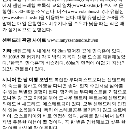
에서 센텐드레행 초록색 교외 열차(www.bkv.hu)가 수시로 운
행한다. 30~40분 소요된다. 버스(www.volanbusz.hu)나 유람선
(www.silver-line.hu)을 이용해도 된다. 대형 유람선은 7~8월 주
말에는 매일 운항한다. 비수기나 물 수위가 낮을 때는 작은 배
가 정기적으로 운항된다.
센텐드레 관광 사이트
www.iranyszentendre.hu/en
기타
센텐드레 시내에서 약 2km 떨어진 곳에 민속촌이 있다.
약 100년 전 헝가리 각 지방의 가옥과 생활 모습을 재현해놓았
다. '한국의 민속촌'과 비슷하다. 60ha의 면적에 여덟 개 지방의
312채 건물들이 있다.
시니어 한 달 여행 포인트
복잡한 부다페스트보다는 센텐드레
에 숙소를 정하고 여행을 다니면 좋다. 현지 주민처럼 살아볼
수 있는 특별한 경험이 된다. 헝가리는 부다페스트를 기점으로
도나우 강 근교 지역을 묶어 도나우 벤트라 부르는데 센텐드레
외에도 비셰그라드, 에스테르곰이 있다. 모두 센텐드레와 인접
해 있는 소읍들이다. 특히 에스테르곰은 볼거리가 많고 슬로바
키아, 오스트리아와 바로 인접해 있다. 날짜를 잘 나눠서 살면
제법 유용한 여행이 될 것이다. 꼭 한 번은 경험해보고 싶은 한
달 여행 방식에 잘 어울린다.