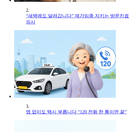
2.
“새벽에도 달려갑니다” 재가임종 지키는 방문진료
의사
3.
앱 없이도 택시 부릅니다 “120 전화 한 통이면 끝”