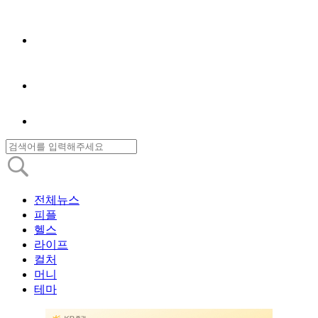
전체뉴스
피플
헬스
라이프
컬처
머니
테마