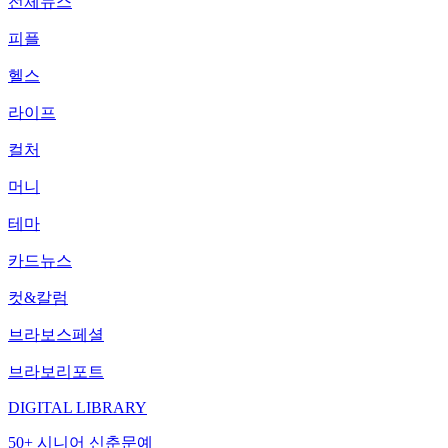
전체뉴스
피플
헬스
라이프
컬처
머니
테마
카드뉴스
컷&칼럼
브라보스페셜
브라보리포트
DIGITAL LIBRARY
50+ 시니어 신춘문예