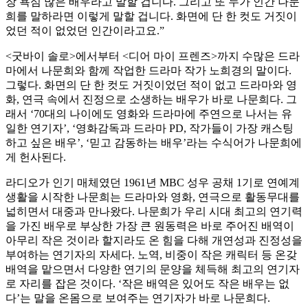
장 욕심 많은 배우라고 말할 겁니다. 그리고 또 누가 인간 나문
희를 말하라면 이렇게 말할 겁니다. 화면에 단 한 컷도 거짓이
었던 적이 없었던 인간이라고요.”
<굿바이 솔로>에서부터 <디어 마이 프렌즈>까지 수많은 드라
마에서 나문희와 함께 작업한 드라마 작가 노희경의 말이다.
그렇다. 화면의 단 한 컷도 거짓이었던 적이 없고 드라마와 영
화, 연극 속에서 진정으로 소생하는 배우가 바로 나문희다. 그
래서 ‘70대의 나이에도 영화와 드라마에 주연으로 나서는 유
일한 연기자’, ‘영화감독과 드라마 PD, 작가들이 가장 캐스팅
하고 싶은 배우’, ‘믿고 감동하는 배우’라는 수식어가 나문희에
게 헌사된다.
라디오가 인기 매체였던 1961년 MBC 성우 공채 1기로 연예계
생활을 시작한 나문희는 드라마와 영화, 연극으로 활동무대를
넓히면서 대중과 만나왔다. 나문희가 우리 시대 최고의 연기력
을 가진 배우로 부상한 가장 큰 원동력은 바로 주어진 배역이
아무리 작은 것이라 할지라도 온 힘을 다해 개연성과 진정성을
부여하는 연기자의 자세다. 노역, 비중이 작은 캐릭터 등 온갖
배역을 맡으면서 다양한 연기의 문양을 체득해 최고의 연기자
로 자리를 잡은 것이다. ‘작은 배역은 있어도 작은 배우는 없
다’는 말을 온몸으로 보여주는 연기자가 바로 나문희다.