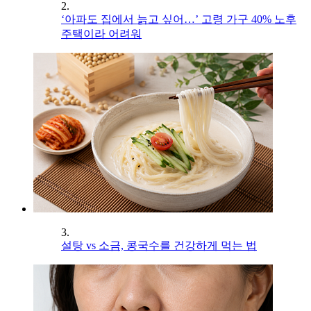
2.
‘아파도 집에서 늙고 싶어…’ 고령 가구 40% 노후
주택이라 어려워
3.
설탕 vs 소금, 콩국수를 건강하게 먹는 법