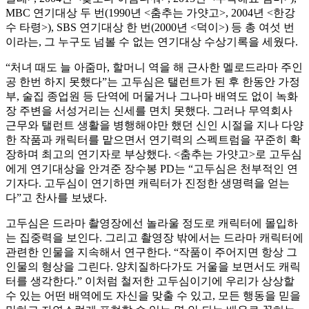
MBC 연기대상 두 번(1990년 <춤추는 가얏고>, 2004년 <한강
수 타령>), SBS 연기대상 한 번(2000년 <덕이>) 등 총 여섯 번
이라는, 그 누구도 넘볼 수 없는 연기대상 수상기록을 세웠다.
“처녀 때도 늘 아줌마, 할머니 역을 해 근사한 멜로드라마 주인
공 한번 하지 못했다”는 고두심은 탤런트가 된 후 한동안 가정
부, 술집 종업원 등 단역에 머물거나 그나마 배역도 없이 녹화
장 주변을 서성거리는 신세를 면치 못했다. 그러나 무역회사
근무와 탤런트 생활을 병행해야만 했던 신인 시절을 지나 다양
한 작품과 캐릭터를 맡으면서 연기력의 스펙트럼을 꾸준히 확
장하며 최고의 연기자로 부상했다. <춤추는 가얏고>로 고두심
에게 연기대상을 안겨준 장수봉 PD는 “고두심은 천부적인 연
기자다. 고두심이 연기하면 캐릭터가 진정한 생명력을 얻는
다”고 찬사를 보냈다.
고두심은 드라마 촬영장에선 놀라울 정도로 캐릭터에 몰입하
는 집중력을 보인다. 그리고 촬영장 밖에서는 드라마 캐릭터에
관련한 인물을 지속해서 연구한다. “작품이 주어지면 항상 그
인물의 형상을 그린다. 양치질하다가도 거울을 보면서도 캐릭
터를 생각한다.” 이처럼 철저한 고두심이기에 우리가 상상할
수 있는 어떤 배역에도 자신을 맞출 수 있고, 모든 행동을 믿을