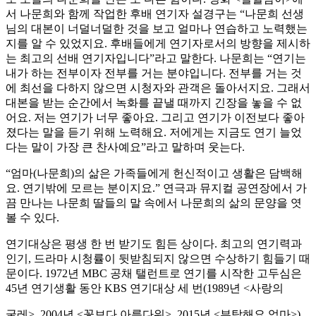
서 나문희와 함께 작업한 후배 연기자 설경구는 “나문희 선생
님의 대본이 너덜너덜한 것을 보고 얼마나 연습하고 노력했는
지를 알 수 있었지요. 후배들에게 연기자로서의 방향을 제시하
는 최고의 선배 연기자입니다”라고 말한다. 나문희는 “연기는
내가 하는 전부이자 전부를 거는 분야입니다. 전부를 거는 것
에 최선을 다하지 않으면 시청자와 관객은 돌아서지요. 그래서
대본을 받는 순간에서 녹화를 끝낼 때까지 긴장을 놓을 수 없
어요. 저는 연기가 너무 좋아요. 그리고 연기가 이전보다 좋아
졌다는 말을 듣기 위해 노력해요. 저에게는 지금도 연기 늘었
다는 말이 가장 큰 찬사예요”라고 말하며 웃는다.
“엄마(나문희)의 삶은 가족들에게 헌신적이고 생활은 담백해
요. 연기밖에 모르는 분이지요.” 연극과 뮤지컬 공연장에서 가
끔 만나는 나문희 딸들의 말 속에서 나문희의 삶의 문양을 엿
볼 수 있다.
연기대상은 평생 한 번 받기도 힘든 상이다. 최고의 연기력과
인기, 드라마 시청률이 뒷받침되지 않으면 수상하기 힘들기 때
문이다. 1972년 MBC 공채 탤런트로 연기를 시작한 고두심은
45년 연기생활 동안 KBS 연기대상 세 번(1989년 <사랑의
굴레>, 2004년 <꽃보다 아름다워>, 2015년 <부탁해요 엄마>),