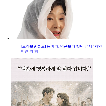
[브라보★튜브] 윤미라, 명품보다 빛난 74세 ‘자연
미인’의 힘