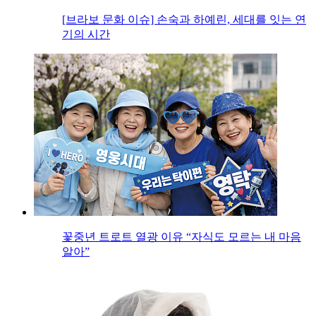
[브라보 문화 이슈] 손숙과 하예린, 세대를 잇는 연
기의 시간
꽃중년 트로트 열광 이유 “자식도 모르는 내 마음
알아”