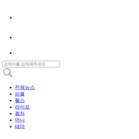
전체뉴스
피플
헬스
라이프
컬처
머니
테마