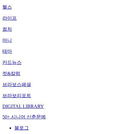
헬스
라이프
컬처
머니
테마
카드뉴스
컷&칼럼
브라보스페셜
브라보리포트
DIGITAL LIBRARY
50+ 시니어 신춘문예
블로그