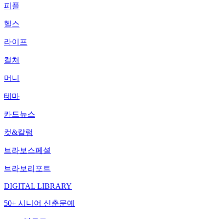
피플
헬스
라이프
컬처
머니
테마
카드뉴스
컷&칼럼
브라보스페셜
브라보리포트
DIGITAL LIBRARY
50+ 시니어 신춘문예