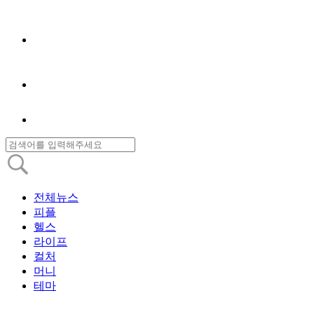
전체뉴스
피플
헬스
라이프
컬처
머니
테마