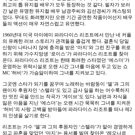
최고의 톱 뮤지컬 배우가 모두 등장하는 것 같다. 필자가 보러
간 날은 유명한 뮤지컬 배우 남경주씨와 김선경씨가 캐스팅되
었다. 무대도 화려했지만 오랜 기간 공연한 작품이어선지 배우
들의 액션이 매우 자연스럽고 유연했다.
1960년대 미국 마이애미 파라다이스 리조트에서 만난 네 커플
의 유쾌한 러브 스토리가 관객들을 즐겁게 했다. 결혼식 당일
신랑이 나타나지 않에 충격을 받은 ‘마지’와 그런 친구를 위로
하기 위해 가수지망생 ‘로이스’가 파라다이스 리조트를 찾아
온다. 파라다이스 리조트는 한때 화려한 스타였던 ‘에스더’가
운영하는 위락시설로 오랜 시간 그녀를 마음에 두고 있는 쇼
MC '허비‘가 가슴앓이하며 그녀를 지켜보고 있다.
그곳엔 스타가 되기를 꿈꾸며 노래하는 바람둥이 ‘델’과 그의
팬이자 후원자인 ‘스텔라’도 있고 급사 일을 하는 어수룩하지
만 멋진 곡을 만드는 작곡가 ‘게이브’도 있다. 남편과 자식을
잃은 아픔을 지닌 ‘에스더’는 오랜 시간 묵묵히 그녀를 지켜온
‘허비’의 사랑 고백을 받아들여 파라다이스 리조트를 떠나 제2
의 인생을 살기로 한다.
리조트는 가수 ‘델’과 그의 후원자인 ‘스텔라’가 맡아 경영하게
되고 파혼을 맞았던 ‘마지’는 용서를 빌며 찾아온 ‘레오나르