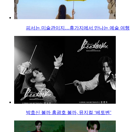
피서는 미술관이지…휴가지에서 만나는 예술 여행
박효신 볼까 홍광호 볼까, 뮤지컬 ‘베토벤’