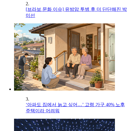
2.
[브라보 문화 이슈] 유방암 투병 후 더 단단해진 박
미선
3.
‘아파도 집에서 늙고 싶어…’ 고령 가구 40% 노후
주택이라 어려워