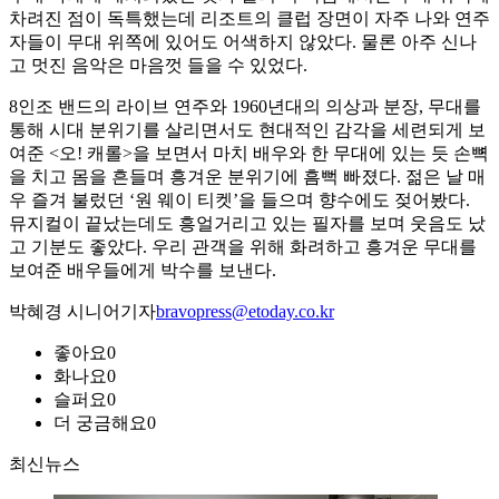
차려진 점이 독특했는데 리조트의 클럽 장면이 자주 나와 연주
자들이 무대 위쪽에 있어도 어색하지 않았다. 물론 아주 신나
고 멋진 음악은 마음껏 들을 수 있었다.
8인조 밴드의 라이브 연주와 1960년대의 의상과 분장, 무대를
통해 시대 분위기를 살리면서도 현대적인 감각을 세련되게 보
여준 <오! 캐롤>을 보면서 마치 배우와 한 무대에 있는 듯 손뼉
을 치고 몸을 흔들며 흥겨운 분위기에 흠뻑 빠졌다. 젊은 날 매
우 즐겨 불렀던 ‘원 웨이 티켓’을 들으며 향수에도 젖어봤다.
뮤지컬이 끝났는데도 흥얼거리고 있는 필자를 보며 웃음도 났
고 기분도 좋았다. 우리 관객을 위해 화려하고 흥겨운 무대를
보여준 배우들에게 박수를 보낸다.
박혜경 시니어기자
bravopress@etoday.co.kr
좋아요
0
화나요
0
슬퍼요
0
더 궁금해요
0
최신뉴스