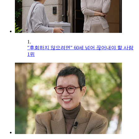
1.
"후회하지 않으려면" 60세 넘어 끊어내야 할 사람
1위