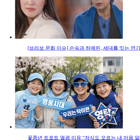
[브라보 문화 이슈] 손숙과 하예린, 세대를 잇는 연
꽃중년 트로트 열광 이유 “자식도 모르는 내 마음 알