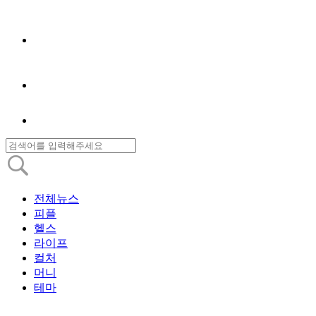
전체뉴스
피플
헬스
라이프
컬처
머니
테마