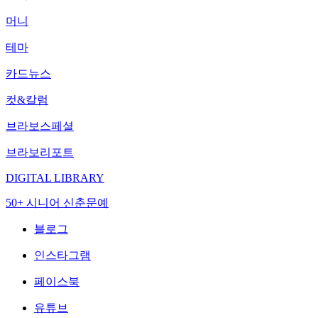
머니
테마
카드뉴스
컷&칼럼
브라보스페셜
브라보리포트
DIGITAL LIBRARY
50+ 시니어 신춘문예
블로그
인스타그램
페이스북
유튜브