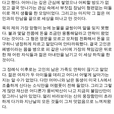
다고 했다. 어머니는 깊은 근심에 쌓였으나 어찌할 방도가 없
었고 결국 엇나가는 관심 속에서 부잣집 장남이 형편없는 떠돌
이로 객지 생활을 한 모양이었다. 그리고는 마지막 그 젊은 여
인과의 만남을 끝으로 세상을 떠나고 만 것이다.
육의 제의 가장 맏형이 눈에 눈물을 글썽이며 말을 잊지 못했
다. 불과 몇달 전쯤에 돈을 조금만 융통해달라고 연락이 왔었
다는 것이다. 그 형은 영문을 모르고 모처럼 전화해서 돈을 요
구하니 냉정하게 자르고 말았다며 안타까워했다. 결국 고인은
폐병이라는 몹쓸 병으로 피 같은 나이에 가장의 책임감은 뒤로
한 채 어린 자식들과 젊은 아내만을 남기고 이 세상 하직을 한
것이다.
그 장례식 이후로는 고인의 남은 가족도 연락이 끊기고 말았
다. 젊은 여자가 두 아이들을 데리고 어디서 어떻게 살아가는
지는 알 수가 없었다. 다만 어머니와 남은 동생이 미국 LA에서
조촐하게 산다는 소식만을 어렴풋이 전해 들었다. 그리고 그렇
게 많던 재산은 어디론가 풍비박산이 나고 지금의 불암산만이
덩그러니 남아 있었다. 멀리 바라보이는 산의 웅장함만이 초라
하게 다가와 지난날의 모든 것들이 그저 덧없음으로 느껴져왔
다.