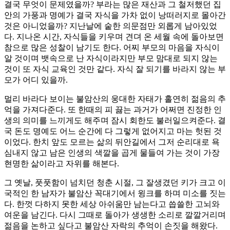
결국 무엇이 문제였을까? 부라는 많은 재산과 그 철저했던 집
안의 가풍과 명예가 결국 자식을 가차 없이 낭떠러지로 몰아간
것은 아니었을까? 지난날에 숱한 의문점만 외롭게 남아있었
다. 지나온 시간, 자식들을 키우며 견뎌 온 세월 속에 돌아보면
참으로 많은 성찰이 남기도 한다. 어찌 부모의 마음을 자식이
알 것이며 뱃속으로 난 자식이라지만 부모 맘대로 되지 않는
것이 또 자식 교육인 것만 같다. 자식 잘 되기를 바라지 않는 부
모가 어디 있을까.
멀리 바라다 보이는 불암산의 웅대한 자태가 홀연히 젊음의 추
억을 가져다준다. 또 한때의 피 끓는 과거가 어쩌면 진정한 인
생의 의미를 느끼게도 해주며 잠시 회한도 불러일으켜준다. 결
국 돈도 명예도 어느 순간에 다 그렇게 없어지고 마는 헛된 것
이었다. 한치 앞도 모르는 삶의 뒤안길에서 그저 순리대로 욕
심내지 않고 남은 인생의 색깔을 곱게 물들여 가는 것이 가장
현명한 삶이라고 자위를 해본다.
그 옛날, 풋풋함이 넘치던 청춘 시절, 그 잘생겼던 키가 크고 이
국적인 한 남자가 불암산 꼭대기에서 윙크를 하며 미소를 짓는
다. 한껏 다하지 못한 세상 아쉬움만 남는다고 씁쓸한 고뇌와
여운을 남긴다. 다시 그때로 돌아가 생생한 소리로 깔깔거리며
젊음을 논하고 싶다고 불암산 자락의 추억이 손짓을 해왔다.