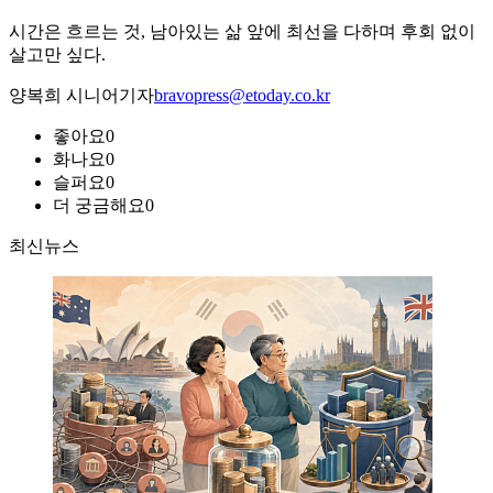
시간은 흐르는 것, 남아있는 삶 앞에 최선을 다하며 후회 없이
살고만 싶다.
양복희 시니어기자
bravopress@etoday.co.kr
좋아요
0
화나요
0
슬퍼요
0
더 궁금해요
0
최신뉴스