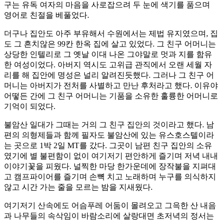
구는 유독 여자의 마음을 사로잡으려 두 눈에 색기를 품으며
영어로 친절을 베풀었다.
더구나 집안도 아주 부유해서 수원에서는 제법 유지였으며, 집
도 그 흔치않은 99칸 한옥 집에 살고 있었다. 그 친구 어머니는
상당한 인텔리로 그 옛날 이대 나온 그야말로 멋과 지를 함유
한 여성이었다. 아버지 역시도 고위급 관직에서 오랜 세월 자
리를 해 집안에 명성은 널리 알려진듯했다. 그러나 그 친구 어
머니는 아버지가 전처를 사별하고 만난 후처라고 했다. 이유야
어떻든 간에 그 친구 어머니는 기품을 소유한 훌륭한 어머니로
기억이 되었다.
불암산 일대가 그때는 거의 그 친구 집안의 것이라고 했다. 남
편의 의형제들과 함께 필자도 불암산에 있는 유스호스텔이라
는 곳으로 1박 2일 MT를 갔다. 그곳이 남편 친구 집안의 소유
였기에 별 불편함이 없이 여기저기 편안하게 즐기며 저녁 내내
이야기꽃을 피웠다. 널찍한 마당 한가운데에 장작불을 지펴대
고 캠프파이어를 즐기며 손뼉 치고 노래하며 누구를 의식하지
않고 시간 가는 줄을 모르는 밤을 지새웠다.
여기저기 산속에도 어슴푸레 어둠이 몰려오고 그윽한 산 내음
과 나무들의 속삭임이 바람소리에 살랑대면 초저녁의 정서는