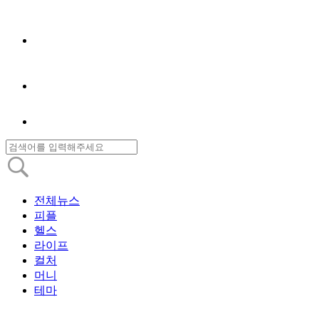
전체뉴스
피플
헬스
라이프
컬처
머니
테마