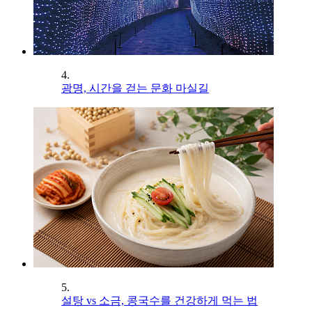
4.
광명, 시간을 걷는 문화 마실길
5.
설탕 vs 소금, 콩국수를 건강하게 먹는 법