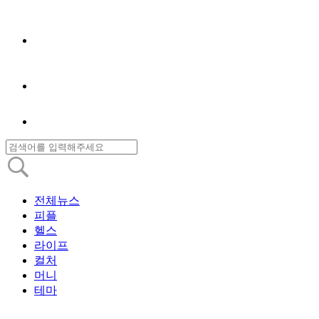
전체뉴스
피플
헬스
라이프
컬처
머니
테마