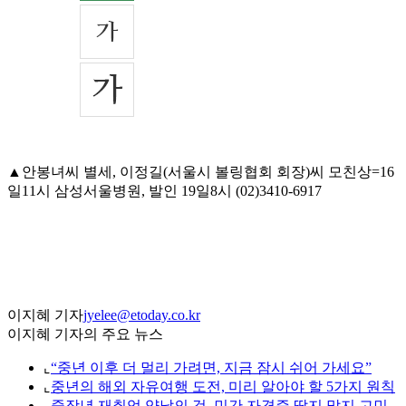
▲안봉녀씨 별세, 이정길(서울시 볼링협회 회장)씨 모친상=16
일11시 삼성서울병원, 발인 19일8시 (02)3410-6917
이지혜 기자
jyelee@etoday.co.kr
이지혜 기자의 주요 뉴스
⌞
“중년 이후 더 멀리 가려면, 지금 잠시 쉬어 가세요”
⌞
중년의 해외 자유여행 도전, 미리 알아야 할 5가지 원칙
⌞
중장년 재취업 양날의 검, 민간 자격증 딸지 말지 고민