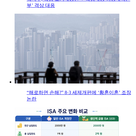
부’ 격상 대응
“해로하면 손해?” 8·3 세제개편에 ‘황혼이혼’ 조장
논란