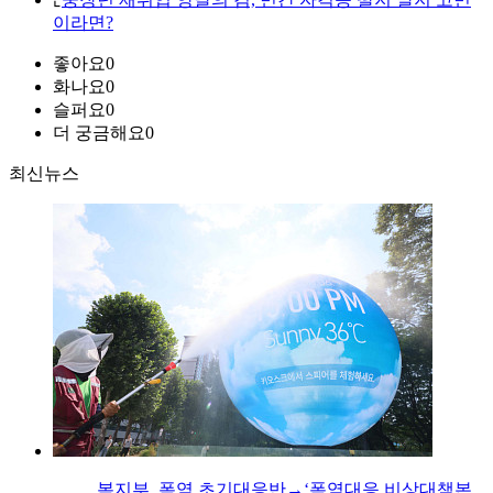
이라면?
좋아요
0
화나요
0
슬퍼요
0
더 궁금해요
0
최신뉴스
복지부, 폭염 초기대응반→‘폭염대응 비상대책본