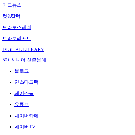
카드뉴스
컷&칼럼
브라보스페셜
브라보리포트
DIGITAL LIBRARY
50+ 시니어 신춘문예
블로그
인스타그램
페이스북
유튜브
네이버카페
네이버TV