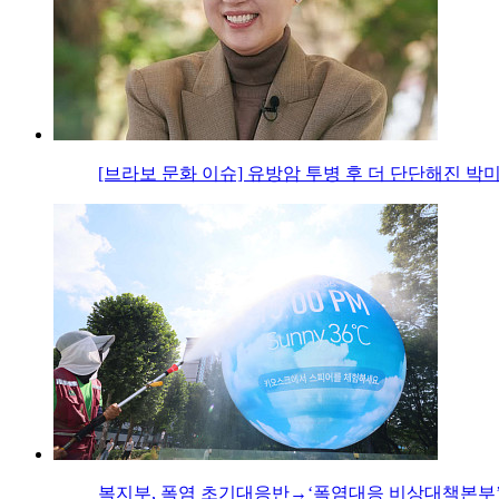
[브라보 문화 이슈] 유방암 투병 후 더 단단해진 박
복지부, 폭염 초기대응반→‘폭염대응 비상대책본부’