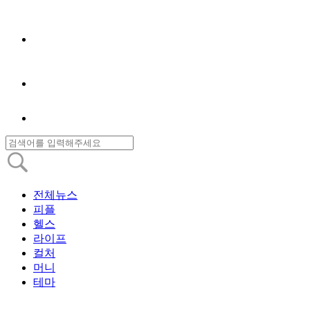
전체뉴스
피플
헬스
라이프
컬처
머니
테마