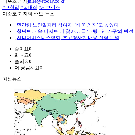
이준호 기자
jhlee@etoday.co.kr
#고혈압
#녹내장
#세브란스
이준호 기자의 주요 뉴스
⌞
민간형 노인일자리 참여자, ‘배움 의지’도 높았다
⌞
청년보다 술·디저트 더 찾아… 日 '고령 1인 가구'의 반전
⌞
시니어비즈니스학회, 초고령사회 대응 전략 논의
좋아요
0
화나요
0
슬퍼요
0
더 궁금해요
0
최신뉴스