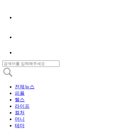
전체뉴스
피플
헬스
라이프
컬처
머니
테마