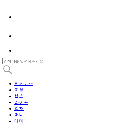
전체뉴스
피플
헬스
라이프
컬처
머니
테마