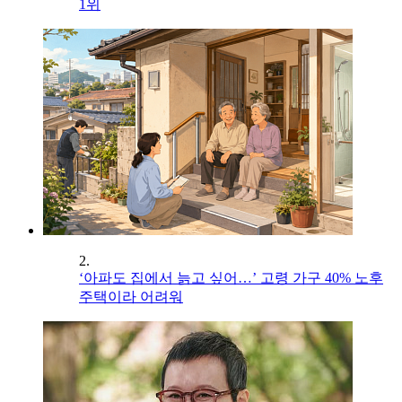
1위
2.
‘아파도 집에서 늙고 싶어…’ 고령 가구 40% 노후
주택이라 어려워