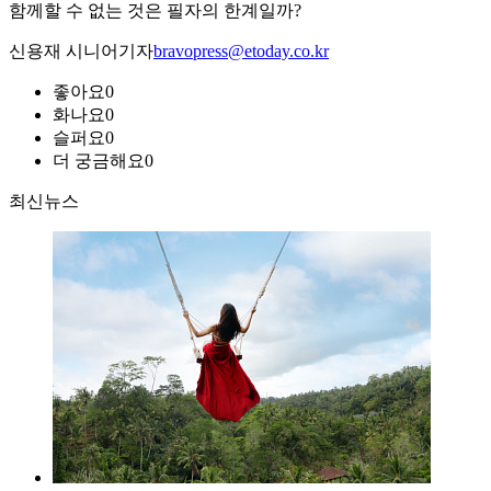
함께할 수 없는 것은 필자의 한계일까?
신용재 시니어기자
bravopress@etoday.co.kr
좋아요
0
화나요
0
슬퍼요
0
더 궁금해요
0
최신뉴스