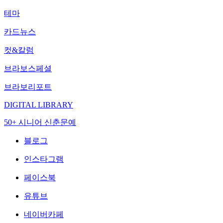
테마
카드뉴스
컷&칼럼
브라보스페셜
브라보리포트
DIGITAL LIBRARY
50+ 시니어 신춘문예
블로그
인스타그램
페이스북
유튜브
네이버카페