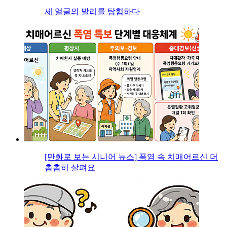
세 얼굴의 발리를 탐험하다
[만화로 보는 시니어 뉴스] 폭염 속 치매어르신 더
촘촘히 살펴요