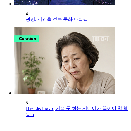
4.
광명, 시간을 걷는 문화 마실길
5.
[Trend&Bravo] 거절 못 하는 시니어가 끊어야 할 행
동 5