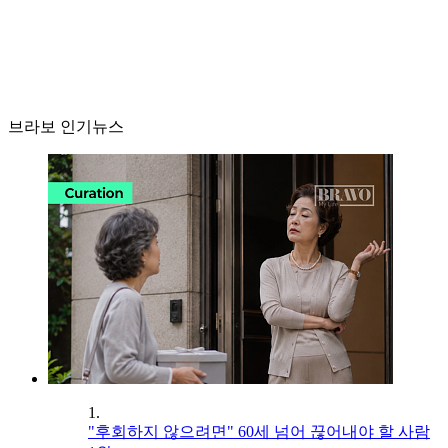
브라보 인기뉴스
1.
"후회하지 않으려면" 60세 넘어 끊어내야 할 사람