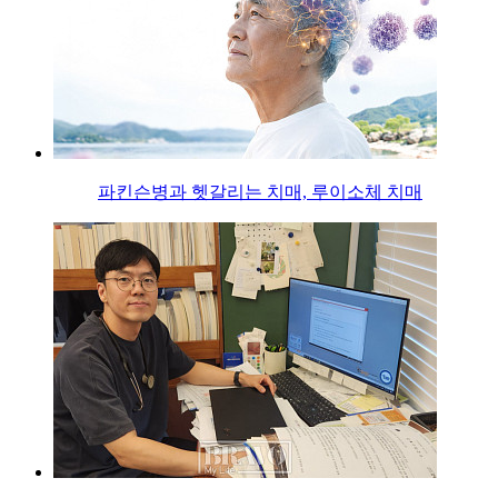
파킨슨병과 헷갈리는 치매, 루이소체 치매