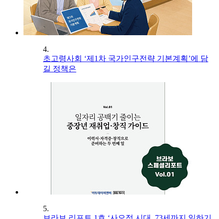
4.
초고령사회 ‘제1차 국가인구전략 기본계획’에 담
길 정책은
5.
브라보 리포트 1호 ‘사오정 시대, 73세까지 일하기