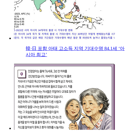
韓·日 포함 아태 고소득 지역 기대수명 84.1세 ‘아
시아 최고’