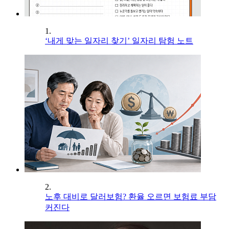
1.
‘내게 맞는 일자리 찾기’ 일자리 탐험 노트
2.
노후 대비로 달러보험? 환율 오르면 보험료 부담
커진다