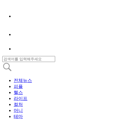
전체뉴스
피플
헬스
라이프
컬처
머니
테마