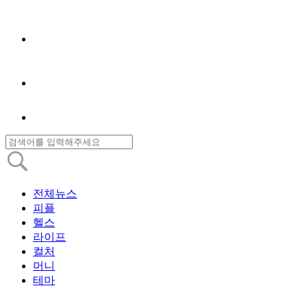
전체뉴스
피플
헬스
라이프
컬처
머니
테마