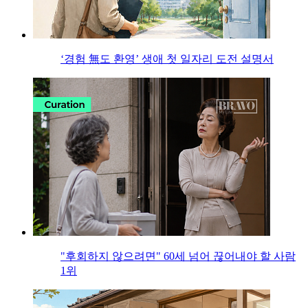
‘경험 無도 환영’ 생애 첫 일자리 도전 설명서
"후회하지 않으려면" 60세 넘어 끊어내야 할 사람
1위