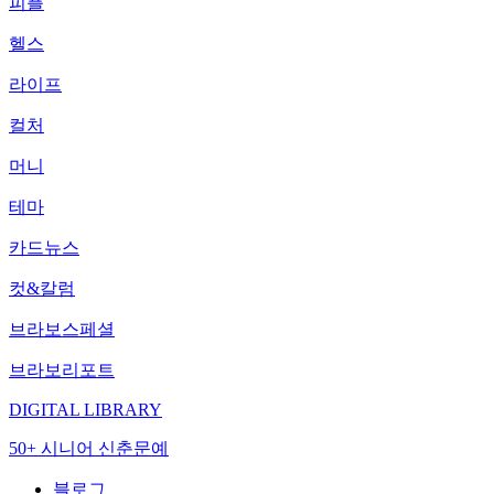
피플
헬스
라이프
컬처
머니
테마
카드뉴스
컷&칼럼
브라보스페셜
브라보리포트
DIGITAL LIBRARY
50+ 시니어 신춘문예
블로그