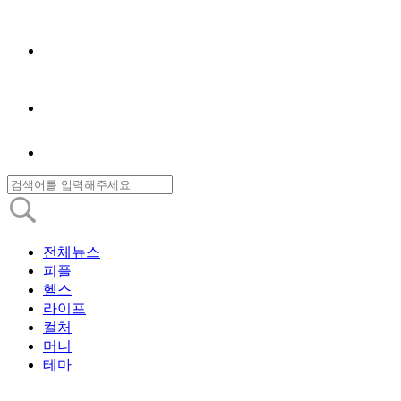
전체뉴스
피플
헬스
라이프
컬처
머니
테마