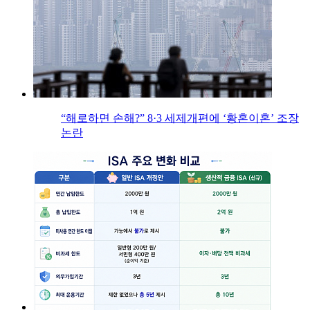
“해로하면 손해?” 8·3 세제개편에 ‘황혼이혼’ 조장
논란