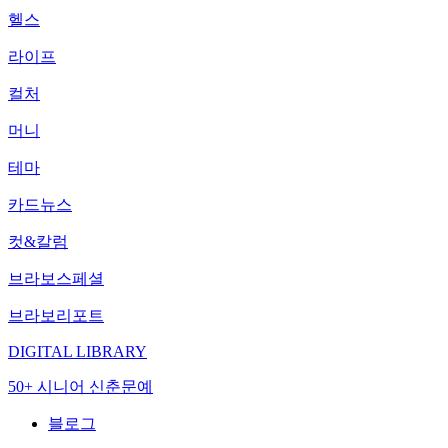
헬스
라이프
컬처
머니
테마
카드뉴스
컷&칼럼
브라보스페셜
브라보리포트
DIGITAL LIBRARY
50+ 시니어 신춘문예
블로그