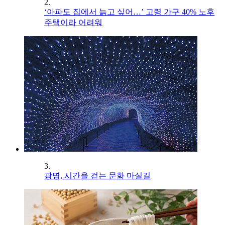
2.
‘아파도 집에서 늙고 싶어…’ 고령 가구 40% 노후
주택이라 어려워
3.
광명, 시간을 걷는 문화 마실길