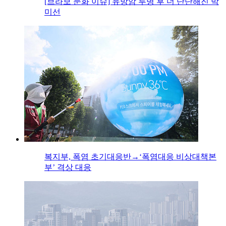
[브라보 문화 이슈] 유방암 투병 후 더 단단해진 박
미선
복지부, 폭염 초기대응반→‘폭염대응 비상대책본
부’ 격상 대응