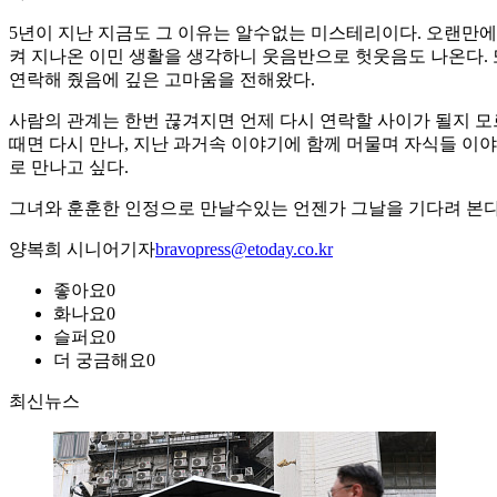
5년이 지난 지금도 그 이유는 알수없는 미스테리이다. 오랜만에
켜 지나온 이민 생활을 생각하니 웃음반으로 헛웃음도 나온다. 
연락해 줬음에 깊은 고마움을 전해왔다.
사람의 관계는 한번 끊겨지면 언제 다시 연락할 사이가 될지 모
때면 다시 만나, 지난 과거속 이야기에 함께 머물며 자식들 이
로 만나고 싶다.
그녀와 훈훈한 인정으로 만날수있는 언젠가 그날을 기다려 본다
양복희 시니어기자
bravopress@etoday.co.kr
좋아요
0
화나요
0
슬퍼요
0
더 궁금해요
0
최신뉴스