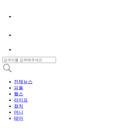
전체뉴스
피플
헬스
라이프
컬처
머니
테마