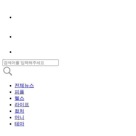
전체뉴스
피플
헬스
라이프
컬처
머니
테마