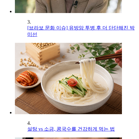
3.
[브라보 문화 이슈] 유방암 투병 후 더 단단해진 박
미선
4.
설탕 vs 소금, 콩국수를 건강하게 먹는 법