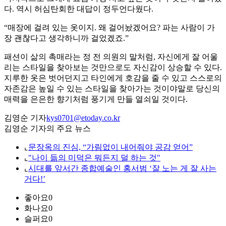
다. 역시 허심탄회한 대답이 정두언다웠다.
“매장에 걸려 있는 옷이지. 왜 걸어놨겠어요? 파는 사람이 가
장 괜찮다고 생각하니까 걸었겠죠.”
패션이 삶의 촉매라는 정 전 의원의 말처럼, 자신에게 잘 어울
리는 스타일을 찾아보는 것만으로도 자신감이 상승할 수 있다.
지루한 옷은 벗어던지고 타인에게 호감을 줄 수 있고 스스로의
자존감은 높일 수 있는 스타일을 찾아가는 것이야말로 당신의
매력을 은은한 향기처럼 풍기게 만들 열쇠일 것이다.
김영순 기자
kys0701@etoday.co.kr
김영순 기자의 주요 뉴스
⌞
문장옥의 진심, “가림없이 내어줘야 공감 얻어”
⌞
"나이 듦의 미덕은 뭐든지 덜 하는 것"
⌞
시대를 앞서간 종합예술인 홍서범 ‘잘 노는 게 잘 사는
거다!’
좋아요
0
화나요
0
슬퍼요
0