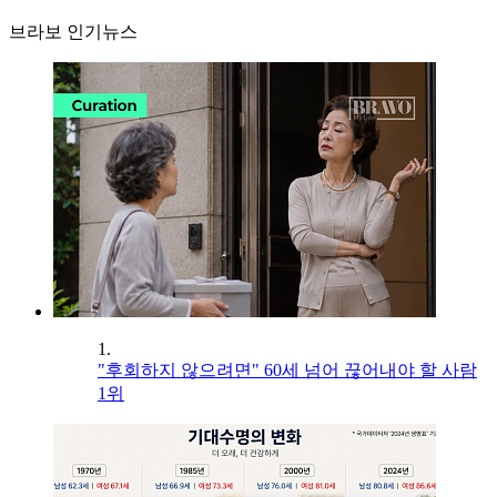
브라보 인기뉴스
1.
"후회하지 않으려면" 60세 넘어 끊어내야 할 사람
1위