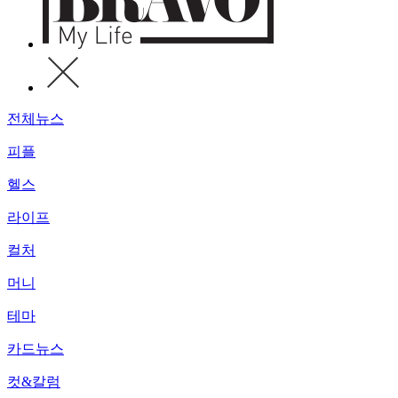
전체뉴스
피플
헬스
라이프
컬처
머니
테마
카드뉴스
컷&칼럼