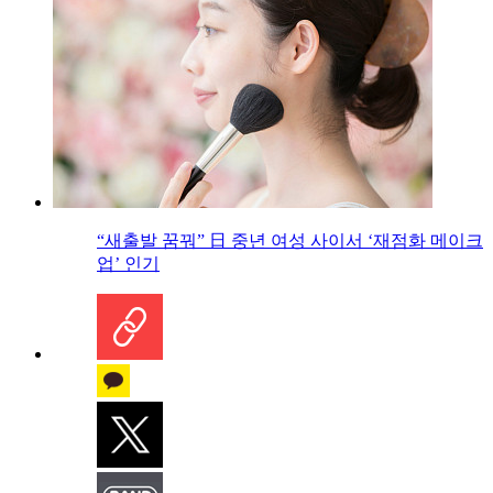
“새출발 꿈꿔” 日 중년 여성 사이서 ‘재점화 메이크
업’ 인기