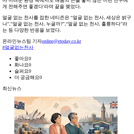
마 어려운 환경 속에서도 배움의 끈을 놓지 않는 어린 친구에
게 전해주면 좋겠다'라며 끝을 맺었다.
얼굴 없는 천사를 접한 네티즌은 “얼굴 없는 천사, 세상은 밝구
나”,“얼굴 없는 천사, 누굴까?”,“얼굴 없는 천사, 훌륭하다”라
는 등 다양한 반응을 보였다.
온라인뉴스팀 기자
online@etoday.co.kr
#얼굴없는천사
좋아요
0
화나요
0
슬퍼요
0
더 궁금해요
0
최신뉴스