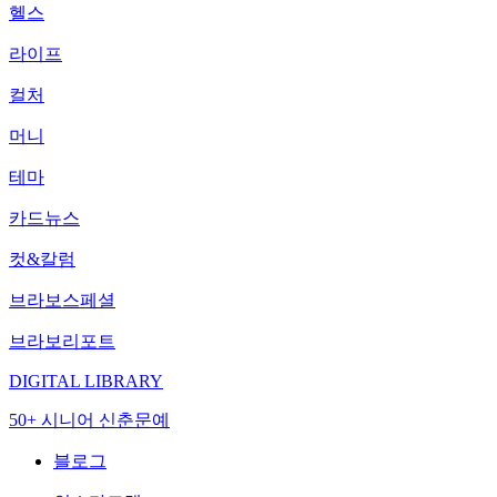
헬스
라이프
컬처
머니
테마
카드뉴스
컷&칼럼
브라보스페셜
브라보리포트
DIGITAL LIBRARY
50+ 시니어 신춘문예
블로그