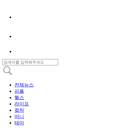
전체뉴스
피플
헬스
라이프
컬처
머니
테마