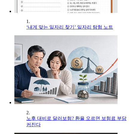
1.
‘내게 맞는 일자리 찾기’ 일자리 탐험 노트
2.
노후 대비로 달러보험? 환율 오르면 보험료 부담
커진다