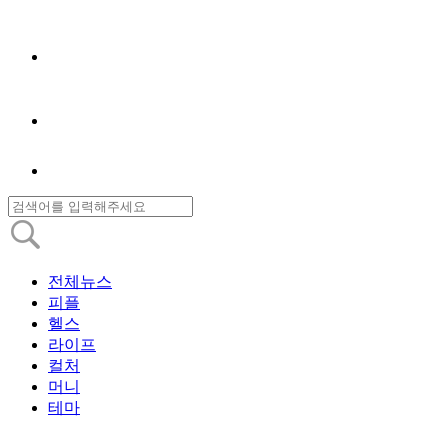
전체뉴스
피플
헬스
라이프
컬처
머니
테마