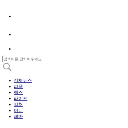
전체뉴스
피플
헬스
라이프
컬처
머니
테마