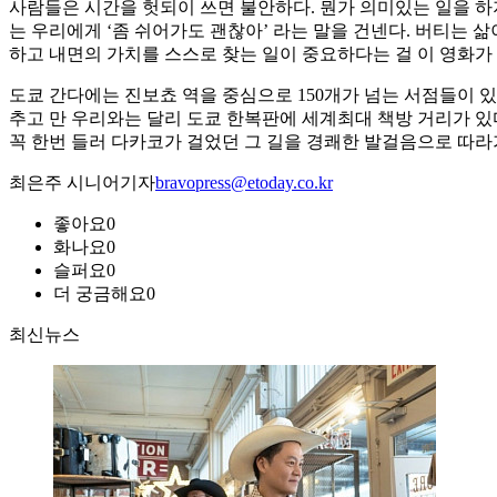
사람들은 시간을 헛되이 쓰면 불안하다. 뭔가 의미있는 일을 하지
는 우리에게 ‘좀 쉬어가도 괜찮아’ 라는 말을 건넨다. 버티는 
하고 내면의 가치를 스스로 찾는 일이 중요하다는 걸 이 영화가 
도쿄 간다에는 진보쵸 역을 중심으로 150개가 넘는 서점들이 
추고 만 우리와는 달리 도쿄 한복판에 세계최대 책방 거리가 있
꼭 한번 들러 다카코가 걸었던 그 길을 경쾌한 발걸음으로 따라
최은주 시니어기자
bravopress@etoday.co.kr
좋아요
0
화나요
0
슬퍼요
0
더 궁금해요
0
최신뉴스