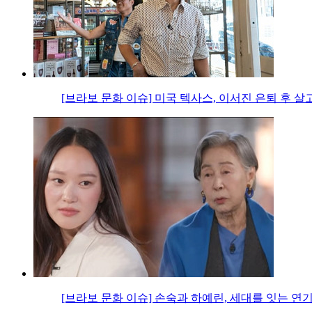
[브라보 문화 이슈] 미국 텍사스, 이서진 은퇴 후 살
[브라보 문화 이슈] 손숙과 하예린, 세대를 잇는 연