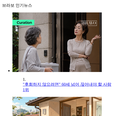
브라보 인기뉴스
1.
"후회하지 않으려면" 60세 넘어 끊어내야 할 사람
1위