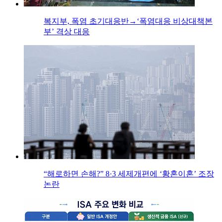
복지부, 폭염 초기대응반→‘폭염대응 비상대책본
부’ 격상 대응
“해로하면 손해?” 8·3 세제개편에 ‘황혼이혼’ 조장
논란