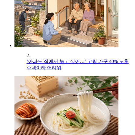
2.
‘아파도 집에서 늙고 싶어…’ 고령 가구 40% 노후
주택이라 어려워