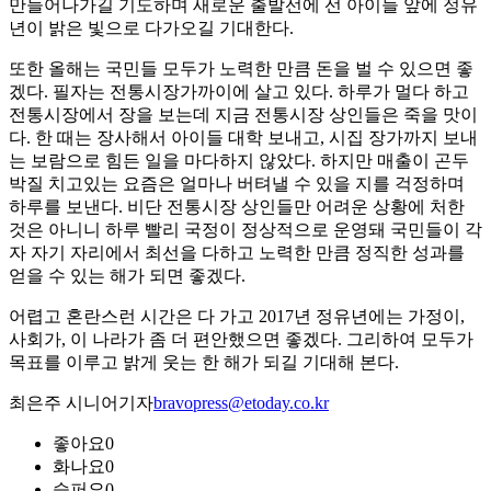
만들어나가길 기도하며 새로운 출발선에 선 아이들 앞에 정유
년이 밝은 빛으로 다가오길 기대한다.
또한 올해는 국민들 모두가 노력한 만큼 돈을 벌 수 있으면 좋
겠다. 필자는 전통시장가까이에 살고 있다. 하루가 멀다 하고
전통시장에서 장을 보는데 지금 전통시장 상인들은 죽을 맛이
다. 한 때는 장사해서 아이들 대학 보내고, 시집 장가까지 보내
는 보람으로 힘든 일을 마다하지 않았다. 하지만 매출이 곤두
박질 치고있는 요즘은 얼마나 버텨낼 수 있을 지를 걱정하며
하루를 보낸다. 비단 전통시장 상인들만 어려운 상황에 처한
것은 아니니 하루 빨리 국정이 정상적으로 운영돼 국민들이 각
자 자기 자리에서 최선을 다하고 노력한 만큼 정직한 성과를
얻을 수 있는 해가 되면 좋겠다.
어렵고 혼란스런 시간은 다 가고 2017년 정유년에는 가정이,
사회가, 이 나라가 좀 더 편안했으면 좋겠다. 그리하여 모두가
목표를 이루고 밝게 웃는 한 해가 되길 기대해 본다.
최은주 시니어기자
bravopress@etoday.co.kr
좋아요
0
화나요
0
슬퍼요
0