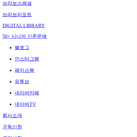
브라보스페셜
브라보리포트
DIGITAL LIBRARY
50+ 시니어 신춘문예
블로그
인스타그램
페이스북
유튜브
네이버카페
네이버TV
회사소개
구독신청