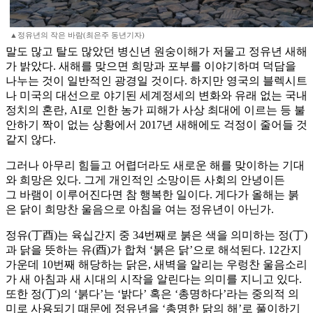
▲정유년의 작은 바람(최은주 동년기자)
말도 많고 탈도 많았던 병신년 원숭이해가 저물고 정유년 새해
가 밝았다. 새해를 맞으면 희망과 포부를 이야기하며 덕담을
나누는 것이 일반적인 광경일 것이다. 하지만 영국의 블렉시트
나 미국의 대선으로 야기된 세계정세의 변화와 유래 없는 국내
정치의 혼란, AI로 인한 농가 피해가 사상 최대에 이르는 등 불
안하기 짝이 없는 상황에서 2017년 새해에도 걱정이 줄어들 것
같지 않다.
그러나 아무리 힘들고 어렵더라도 새로운 해를 맞이하는 기대
와 희망은 있다. 그게 개인적인 소망이든 사회의 안녕이든
그 바램이 이루어진다면 참 행복한 일이다. 게다가 올해는 붉
은 닭이 희망찬 울음으로 아침을 여는 정유년이 아닌가.
정유(丁酉)는 육십간지 중 34번째로 붉은 색을 의미하는 정(丁)
과 닭을 뜻하는 유(酉)가 합쳐 ‘붉은 닭’으로 해석된다. 12간지
가운데 10번째 해당하는 닭은, 새벽을 알리는 우렁찬 울음소리
가 새 아침과 새 시대의 시작을 알린다는 의미를 지니고 있다.
또한 정(丁)의 ‘붉다’는 ‘밝다’ 혹은 ‘총명하다’라는 중의적 의
미로 사용되기 때문에 정유년을 ‘총명한 닭의 해’로 풀이하기