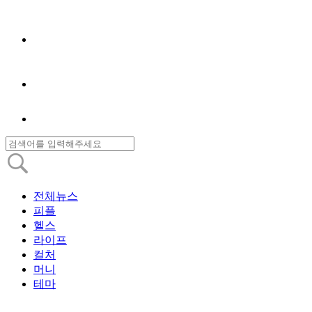
전체뉴스
피플
헬스
라이프
컬처
머니
테마