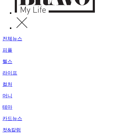
전체뉴스
피플
헬스
라이프
컬처
머니
테마
카드뉴스
컷&칼럼