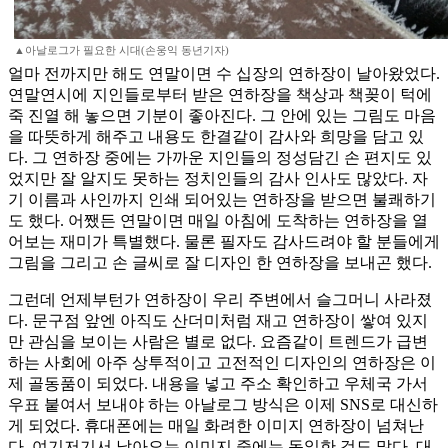
▲아날로그가 필요한 시대(손웅익 동년기자)
얼마 전까지만 해도 연말이면 수 십장의 연하장이 날아왔었다.
연말연시에 지인들로부터 받은 연하장을 책상과 책꽂이 턱에
죽 진열 해 놓으면 기분이 좋아진다. 그 안에 있는 그림도 마음
을 따뜻하게 해주고 내용도 한결같이 감사와 희망을 담고 있
다. 그 연하장 중에는 가까운 지인들의 정성담긴 손 편지도 있
었지만 잘 알지도 못하는 정치인들의 감사 인사도 많았다. 자
기 이름과 사인까지 인쇄 되어있는 연하장을 받으면 불쾌하기
도 했다. 어쨌든 연말이면 매일 아침에 도착하는 연하장을 열
어보는 재미가 특별했다. 물론 필자도 감사드려야 할 분들에게
그림을 그리고 손 글씨로 잘 디자인 한 연하장을 보내곤 했다.
그런데 언제부턴가 연하장이 우리 주변에서 슬그머니 사라졌
다. 문구점 앞엔 아직도 산더미처럼 재고 연하장이 쌓여 있지
만 관심을 보이는 사람은 별로 없다. 요즘같이 트렌드가 급변
하는 사회에 아주 상투적이고 고전적인 디자인의 연하장은 이
제 골동품이 되었다. 내용을 넣고 주소 확인하고 우체국 가서
우표 붙여서 보내야 하는 아날로그 방식은 이제 SNS로 대신하
게 되었다. 휴대폰에는 매일 화려한 이미지 연하장이 넘쳐난
다. 여기저기서 날아오는 이미지 중에는 동일한 것도 많다. 대