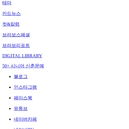
테마
카드뉴스
컷&칼럼
브라보스페셜
브라보리포트
DIGITAL LIBRARY
50+ 시니어 신춘문예
블로그
인스타그램
페이스북
유튜브
네이버카페