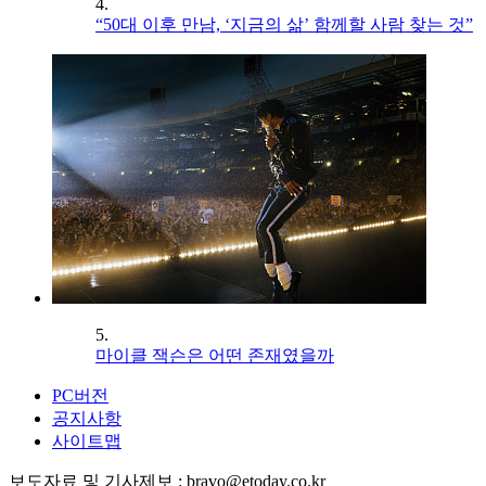
4.
“50대 이후 만남, ‘지금의 삶’ 함께할 사람 찾는 것”
5.
마이클 잭슨은 어떤 존재였을까
PC버전
공지사항
사이트맵
보도자료 및 기사제보 : bravo@etoday.co.kr