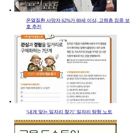
온열질환 사망자 62%가 80세 이상, 고령층 집중 보
호 추진
‘내게 맞는 일자리 찾기’ 일자리 탐험 노트