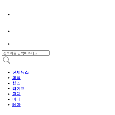
전체뉴스
피플
헬스
라이프
컬처
머니
테마