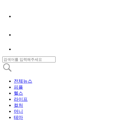
전체뉴스
피플
헬스
라이프
컬처
머니
테마