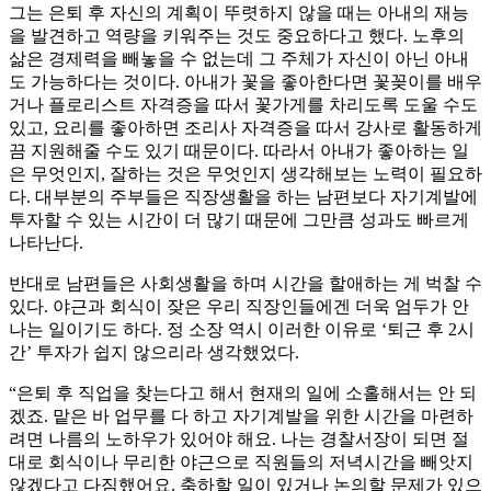
그는 은퇴 후 자신의 계획이 뚜렷하지 않을 때는 아내의 재능
을 발견하고 역량을 키워주는 것도 중요하다고 했다. 노후의
삶은 경제력을 빼놓을 수 없는데 그 주체가 자신이 아닌 아내
도 가능하다는 것이다. 아내가 꽃을 좋아한다면 꽃꽂이를 배우
거나 플로리스트 자격증을 따서 꽃가게를 차리도록 도울 수도
있고, 요리를 좋아하면 조리사 자격증을 따서 강사로 활동하게
끔 지원해줄 수도 있기 때문이다. 따라서 아내가 좋아하는 일
은 무엇인지, 잘하는 것은 무엇인지 생각해보는 노력이 필요하
다. 대부분의 주부들은 직장생활을 하는 남편보다 자기계발에
투자할 수 있는 시간이 더 많기 때문에 그만큼 성과도 빠르게
나타난다.
반대로 남편들은 사회생활을 하며 시간을 할애하는 게 벅찰 수
있다. 야근과 회식이 잦은 우리 직장인들에겐 더욱 엄두가 안
나는 일이기도 하다. 정 소장 역시 이러한 이유로 ‘퇴근 후 2시
간’ 투자가 쉽지 않으리라 생각했었다.
“은퇴 후 직업을 찾는다고 해서 현재의 일에 소홀해서는 안 되
겠죠. 맡은 바 업무를 다 하고 자기계발을 위한 시간을 마련하
려면 나름의 노하우가 있어야 해요. 나는 경찰서장이 되면 절
대로 회식이나 무리한 야근으로 직원들의 저녁시간을 빼앗지
않겠다고 다짐했어요. 축하할 일이 있거나 논의할 문제가 있으