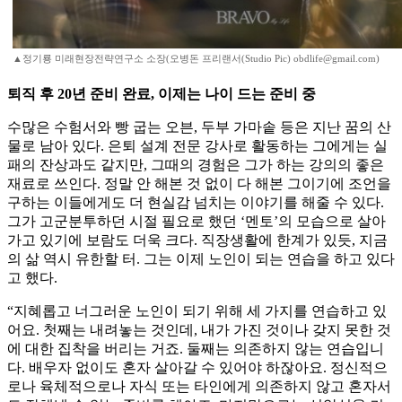
▲정기룡 미래현장전략연구소 소장(오병돈 프리랜서(Studio Pic) obdlife@gmail.com)
퇴직 후 20년 준비 완료, 이제는 나이 드는 준비 중
수많은 수험서와 빵 굽는 오븐, 두부 가마솥 등은 지난 꿈의 산
물로 남아 있다. 은퇴 설계 전문 강사로 활동하는 그에게는 실
패의 잔상과도 같지만, 그때의 경험은 그가 하는 강의의 좋은
재료로 쓰인다. 정말 안 해본 것 없이 다 해본 그이기에 조언을
구하는 이들에게도 더 현실감 넘치는 이야기를 해줄 수 있다.
그가 고군분투하던 시절 필요로 했던 ‘멘토’의 모습으로 살아
가고 있기에 보람도 더욱 크다. 직장생활에 한계가 있듯, 지금
의 삶 역시 유한할 터. 그는 이제 노인이 되는 연습을 하고 있다
고 했다.
“지혜롭고 너그러운 노인이 되기 위해 세 가지를 연습하고 있
어요. 첫째는 내려놓는 것인데, 내가 가진 것이나 갖지 못한 것
에 대한 집착을 버리는 거죠. 둘째는 의존하지 않는 연습입니
다. 배우자 없이도 혼자 살아갈 수 있어야 하잖아요. 정신적으
로나 육체적으로나 자식 또는 타인에게 의존하지 않고 혼자서