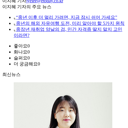
이지혜 기자
jyelee@etoday.co.kr
이지혜 기자의 주요 뉴스
⌞
“중년 이후 더 멀리 가려면, 지금 잠시 쉬어 가세요”
⌞
중년의 해외 자유여행 도전, 미리 알아야 할 5가지 원칙
⌞
중장년 재취업 양날의 검, 민간 자격증 딸지 말지 고민
이라면?
좋아요
0
화나요
0
슬퍼요
0
더 궁금해요
0
최신뉴스