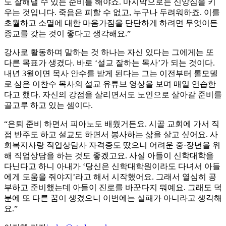
도 잘해낼 수 있는 준비를 해야죠. 마지막으로는 신앙심을 키
우는 것입니다. 죽음은 피할 수 없고, 누구나 두려워하죠. 이를
초월하고 소멸에 대한 마음가짐을 단단하게 하려면 무엇이든
종교를 갖는 것이 좋다고 생각해요.”
강사로 활동하며 말하는 것 하나는 자신 있다는 그에게는 또
다른 목표가 생겼다. 바로 ‘설교 잘하는 목사’가 되는 것이다.
내년 3월이면 목사 안수를 받게 된다는 그는 이전부터 롤모델
로 삼은 이찬수 목사의 설교 유튜브 영상을 보며 매일 연습한
다고 했다. 자신의 강점을 살리면서도 노인으로 살아갈 준비를
골고루 하고 있는 셈이다.
“은퇴 준비 하면서 피아노도 배웠거든요. 시골 교회에 가서 직
접 반주도 하고 설교도 하면서 봉사하는 삶을 살고 싶어요. 사
회복지사랑 직업상담사 자격증도 땄으니 어려운 중·장년을 위
해 직업상담을 하는 것도 좋겠고요. 사실 아들이 신학대학을
다닌다고 하니 아내가 ‘당신은 신학대학원이라도 다녀서 아들
에게 도움을 줘야지’라고 해서 시작했어요. 그래서 열심히 공
부하고 준비했는데 아들이 진로를 바꾼다지 뭐예요. 그래도 덕
분에 또 다른 꿈이 생겼으니 이번에는 실패가 아니라고 생각해
요.”