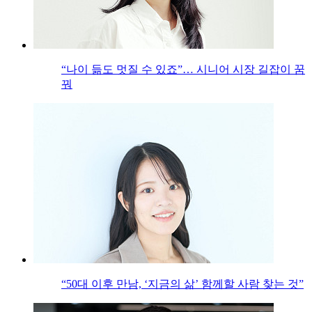
“나이 듦도 멋질 수 있죠”… 시니어 시장 길잡이 꿈
꿔
“50대 이후 만남, ‘지금의 삶’ 함께할 사람 찾는 것”