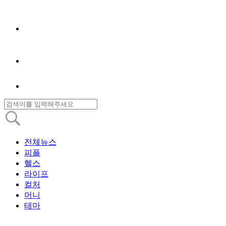
전체뉴스
피플
헬스
라이프
컬처
머니
테마