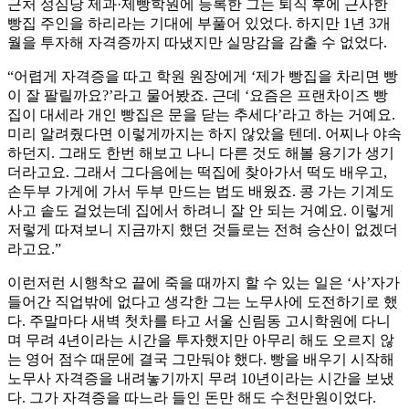
근처 성심당 제과·제빵학원에 등록한 그는 퇴직 후에 근사한
빵집 주인을 하리라는 기대에 부풀어 있었다. 하지만 1년 3개
월을 투자해 자격증까지 따냈지만 실망감을 감출 수 없었다.
“어렵게 자격증을 따고 학원 원장에게 ‘제가 빵집을 차리면 빵
이 잘 팔릴까요?’라고 물어봤죠. 근데 ‘요즘은 프랜차이즈 빵
집이 대세라 개인 빵집은 문을 닫는 추세다’라고 하는 거예요.
미리 알려줬다면 이렇게까지는 하지 않았을 텐데. 어찌나 야속
하던지. 그래도 한번 해보고 나니 다른 것도 해볼 용기가 생기
더라고요. 그래서 그다음에는 떡집에 찾아가서 떡도 배우고,
손두부 가게에 가서 두부 만드는 법도 배웠죠. 콩 가는 기계도
사고 솥도 걸었는데 집에서 하려니 잘 안 되는 거예요. 이렇게
저렇게 따져보니 지금까지 했던 것들로는 전혀 승산이 없겠더
라고요.”
이런저런 시행착오 끝에 죽을 때까지 할 수 있는 일은 ‘사’자가
들어간 직업밖에 없다고 생각한 그는 노무사에 도전하기로 했
다. 주말마다 새벽 첫차를 타고 서울 신림동 고시학원에 다니
며 무려 4년이라는 시간을 투자했지만 아무리 해도 오르지 않
는 영어 점수 때문에 결국 그만둬야 했다. 빵을 배우기 시작해
노무사 자격증을 내려놓기까지 무려 10년이라는 시간을 보냈
다. 그가 자격증을 따느라 들인 돈만 해도 수천만원이었다.