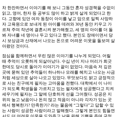
차 한잔하면서 이야기를 해 보니 그동안 혼자 성경책을 수없이
읽고, 영어, 한자 등 공부도 많이 하고 밝게 살게 되었다고 한
다. 고향에 있던 여자 동창이 아이를 낳고 암으로 일찍 사망하
자 고육원으로 보내게 된 아이를 데려와 30년 동안 키우고 가
르쳐 주며 작년에 결혼시켜 분가해줬고, 세 명의 아이를 더 돌
봐 자녀를 네 명이나 두고 있다고 했다. 본인도 장애이면서 당
시 보상금과 산재에서 나오는 돈으로 어려운 이웃을 돌보며 살
아왔던 것이다.
점심을 함께하면서 우린 많은 이야기를 나누게 되었다. 어릴
때 추억이 오롯하게 되살아났다. 수십 년이 지나 머리가 희긋
한데도 당시로 돌아가 이야기가 끝이 없었다. 마음속 저 깊은
곳에 묻혀 있던 추억들이 하나하나 모래를 헤치고 나오는 사금
처럼 세상으로 살아 나오고 있었다. 무엇보다도 밝고 긍정적으
로 사는 친구에게 필자는 고마움을 전했다. 대학에서 이 나이
가 되도록 학생들을 가르치고 있는 필자에게 성공했다고 치켜
세우기에 필자는 그 말에 단호하게 선을 그어줬다. 성공은 지
위의 높고 낮음이나 돈의 많고 적음이 아니라 각자가 있는 곳
에서 행복한가? 만족한가? 라는 물음에 “그렇다”고 답할 수 있
는 사람이 성공한 사람이라고 말해줬다. 그렇게 본인도 힘들면
서도 더 어려운 이웃을 도와주고 남을 위해 기쁨을 주며 긍정