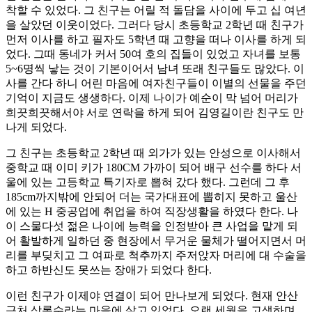
착할 수 있었다. 그 친구는 어릴 적 돌담을 사이에 두고 십 여년
을 살았던 이웃이었다. 그러다 당시 초등학교 2학년 때 친구가
먼저 이사를 하고 필자도 5학년 때 고향을 떠나 이사를 하게 되
었다. 그때 동네가 커서 50여 호의 집들이 있었고 자녀를 보통
5~6명씩 낳는 것이 기본이어서 남녀 또래 친구들도 많았다. 이
사를 간다 하니 어린 마음에 여자친구들이 이별의 선물을 주던
기억이 지금도 생생하다. 이제 나이가 예순이 막 넘어 머리가
희끗희끗해서야 서로 연락을 하게 되어 김영길이란 친구도 만
나게 되었다.
그 친구는 초등학교 2학년 때 외가가 있는 안성으로 이사해서
중학교 때 이미 키가 180CM 가까이 되어 배구 선수를 하다 서
울에 있는 고등학교 특기자로 뽑혀 갔다 했다. 그런데 그 후
185cm까지밖에 안되어 더는 국가대표에 뽑히지 못하고 울산
에 있는 H 중공업에 취업을 하여 직장생활을 하였다 한다. 나
이 스물다섯 젊은 나이에 능력을 인정받아 큰 사업을 맡게 되
어 활발하게 일하던 중 현장에서 무거운 물체가 떨어지면서 머
리를 부딪치고 그 여파로 척추까지 주저앉자 머리에 대 수술을
하고 하반신도 못쓰는 장애가 되었다 한다.
이런 친구가 이제야 연결이 되어 만나보게 되었다. 현재 안산
근처 상록수라는 마을에 살고 있었다. 오랜 세월을 고생하며