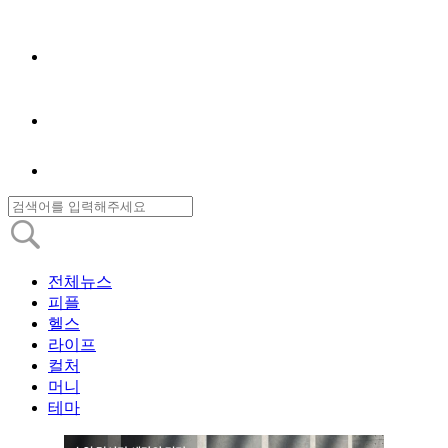
전체뉴스
피플
헬스
라이프
컬처
머니
테마