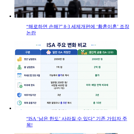
“해로하면 손해?” 8·3 세제개편에 ‘황혼이혼’ 조장
논란
“ISA ‘남은 한도’ 사라질 수 있다” 기존 가입자 주
목!