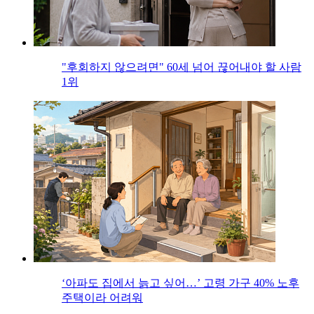
"후회하지 않으려면" 60세 넘어 끊어내야 할 사람
1위
‘아파도 집에서 늙고 싶어…’ 고령 가구 40% 노후
주택이라 어려워