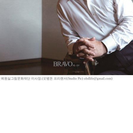
원실그림문화재단 이사장.(오병돈 프리랜서(Studio Pic) obdlife@gmail.com)