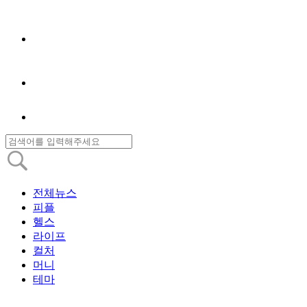
전체뉴스
피플
헬스
라이프
컬처
머니
테마