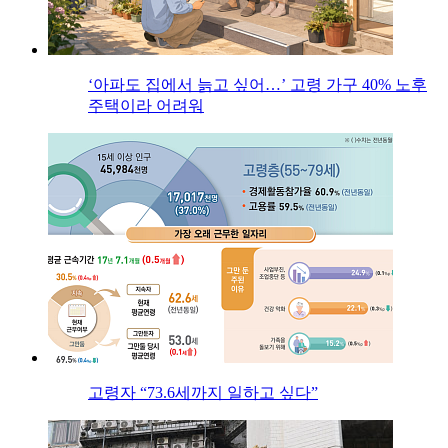
‘아파도 집에서 늙고 싶어…’ 고령 가구 40% 노후
주택이라 어려워
고령자 “73.6세까지 일하고 싶다”