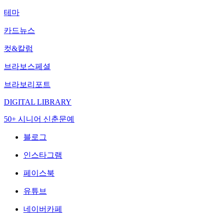
테마
카드뉴스
컷&칼럼
브라보스페셜
브라보리포트
DIGITAL LIBRARY
50+ 시니어 신춘문예
블로그
인스타그램
페이스북
유튜브
네이버카페