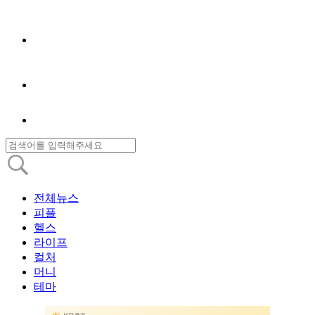
전체뉴스
피플
헬스
라이프
컬처
머니
테마