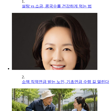
1.
설탕 vs 소금, 콩국수를 건강하게 먹는 법
2.
소액 직역연금 받는 노인, 기초연금 수령 길 열린다