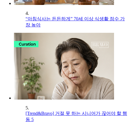
4.
“아침식사는 든든하게” 70세 이상 식생활 점수 가
장 높아
5.
[Trend&Bravo] 거절 못 하는 시니어가 끊어야 할 행
동 5