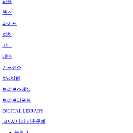
피플
헬스
라이프
컬처
머니
테마
카드뉴스
컷&칼럼
브라보스페셜
브라보리포트
DIGITAL LIBRARY
50+ 시니어 신춘문예
블로그