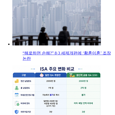
“해로하면 손해?” 8·3 세제개편에 ‘황혼이혼’ 조장
논란