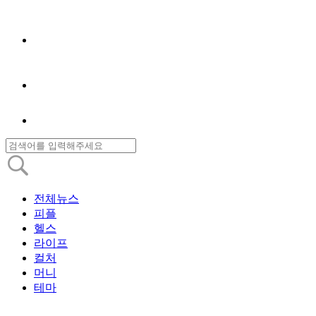
전체뉴스
피플
헬스
라이프
컬처
머니
테마