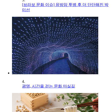
[브라보 문화 이슈] 유방암 투병 후 더 단단해진 박
미선
4.
광명, 시간을 걷는 문화 마실길