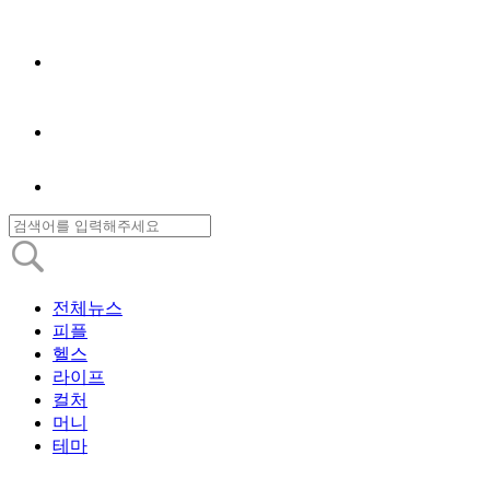
전체뉴스
피플
헬스
라이프
컬처
머니
테마