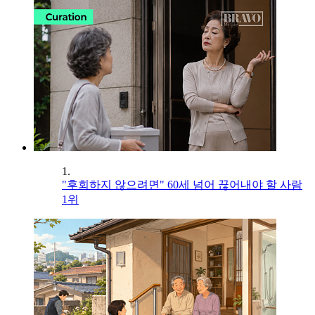
1.
"후회하지 않으려면" 60세 넘어 끊어내야 할 사람
1위