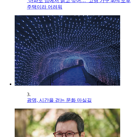
‘아파도 집에서 늙고 싶어…’ 고령 가구 40% 노후
주택이라 어려워
3.
광명, 시간을 걷는 문화 마실길