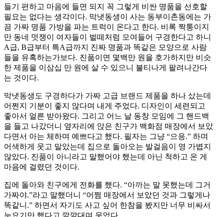
들기 편하고 마음에 들면 되지 꼭 그렇게 비싼 명품을 선호할
필요는 없다는 생각이다. 막냇동생이 사는 동부이촌동에는 가
끔 가짜 명품 가방을 파는 트럭이 온다고 한다. 비록 짝퉁이지
만 동네 멋쟁이 여자들이 벌떼처럼 모여들어 구경한다고 하니
A급, B급부터 특A급까지 진짜 명품과 똑같은 모양으로 사람
들을 유혹하는가보다. 진품이면 몇백만 원을 호가하지만 비슷
한 제품을 이삼십 만 원에 살 수 있으니 불티나게 팔려나간다
는 것이다.
막냇동생도 구경하다가 가짜 고급 브랜드 제품을 하나 샀는데
어쩐지 기분이 좋지 않다며 내게 주었다. 디자인이 세련되고
좋아서 얼른 받아왔다. 그리고 어느 날 동창 모임에 그 핸드백
을 들고 나갔더니 옆자리에 앉은 친구가 백화점 매장에서 보았
다면서 아는 체하며 예쁘다고 했다. 필자는 그냥 “으응.” 하며
어색하게 웃고 말았는데 집으로 돌아오는 발걸음이 영 가볍지
않았다. 진품이 아니라고 말했어야 했는데 아닌 척하고 온 게
마음에 걸렸던 것이다.
집에 돌아와 친구에게 전화를 했다. “아까는 말 못했는데 그거
가짜야.”라고 말했더니 “어쩜 매장에서 보았던 것과 그렇게나
똑같니.” 하면서 자기도 사고 싶어 한참을 봤지만 너무 비싸서
눈요기만 했다고 깔깔대며 웃었다.