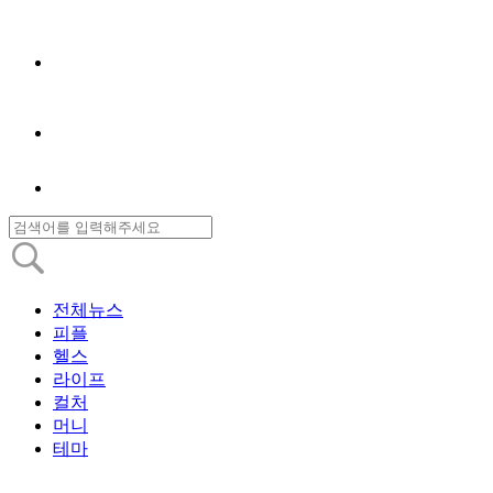
전체뉴스
피플
헬스
라이프
컬처
머니
테마