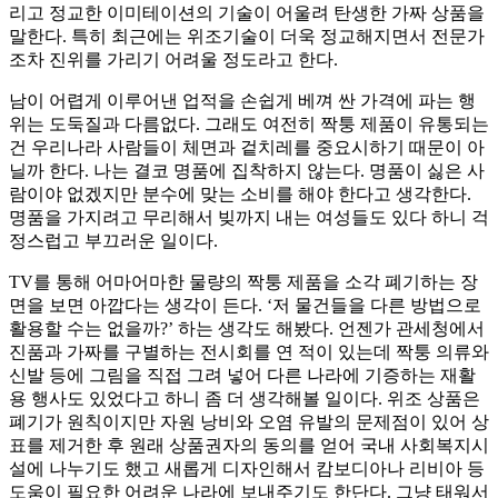
리고 정교한 이미테이션의 기술이 어울려 탄생한 가짜 상품을
말한다. 특히 최근에는 위조기술이 더욱 정교해지면서 전문가
조차 진위를 가리기 어려울 정도라고 한다.
남이 어렵게 이루어낸 업적을 손쉽게 베껴 싼 가격에 파는 행
위는 도둑질과 다름없다. 그래도 여전히 짝퉁 제품이 유통되는
건 우리나라 사람들이 체면과 겉치레를 중요시하기 때문이 아
닐까 한다. 나는 결코 명품에 집착하지 않는다. 명품이 싫은 사
람이야 없겠지만 분수에 맞는 소비를 해야 한다고 생각한다.
명품을 가지려고 무리해서 빚까지 내는 여성들도 있다 하니 걱
정스럽고 부끄러운 일이다.
TV를 통해 어마어마한 물량의 짝퉁 제품을 소각 폐기하는 장
면을 보면 아깝다는 생각이 든다. ‘저 물건들을 다른 방법으로
활용할 수는 없을까?’ 하는 생각도 해봤다. 언젠가 관세청에서
진품과 가짜를 구별하는 전시회를 연 적이 있는데 짝퉁 의류와
신발 등에 그림을 직접 그려 넣어 다른 나라에 기증하는 재활
용 행사도 있었다고 하니 좀 더 생각해볼 일이다. 위조 상품은
폐기가 원칙이지만 자원 낭비와 오염 유발의 문제점이 있어 상
표를 제거한 후 원래 상품권자의 동의를 얻어 국내 사회복지시
설에 나누기도 했고 새롭게 디자인해서 캄보디아나 리비아 등
도움이 필요한 어려운 나라에 보내주기도 한단다. 그냥 태워서