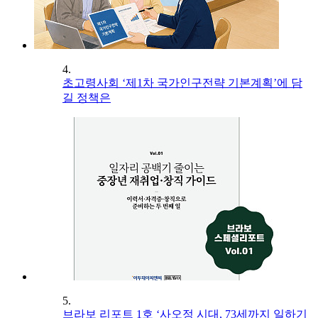
4.
초고령사회 ‘제1차 국가인구전략 기본계획’에 담
길 정책은
5.
브라보 리포트 1호 ‘사오정 시대, 73세까지 일하기