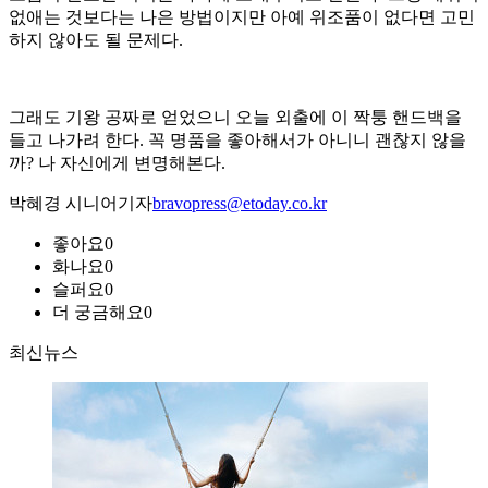
없애는 것보다는 나은 방법이지만 아예 위조품이 없다면 고민
하지 않아도 될 문제다.
그래도 기왕 공짜로 얻었으니 오늘 외출에 이 짝퉁 핸드백을
들고 나가려 한다. 꼭 명품을 좋아해서가 아니니 괜찮지 않을
까? 나 자신에게 변명해본다.
박혜경 시니어기자
bravopress@etoday.co.kr
좋아요
0
화나요
0
슬퍼요
0
더 궁금해요
0
최신뉴스